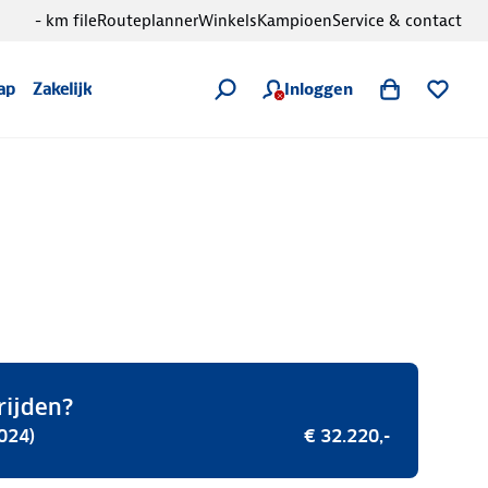
- km file
Routeplanner
Winkels
Kampioen
Service & contact
Inloggen
ap
Zakelijk
rijden?
024)
€ 32.220,-