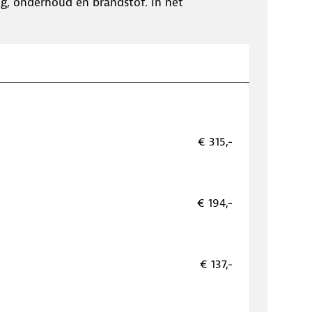
ing, onderhoud en brandstof. In het
€ 315,-
€ 194,-
€ 137,-