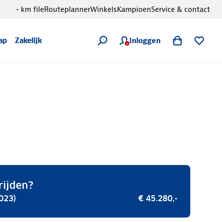
- km file
Routeplanner
Winkels
Kampioen
Service & contact
Inloggen
ap
Zakelijk
rijden?
023)
€ 45.280,-