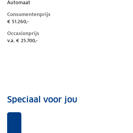
Automaat
Consumentenprijs
€ 51.260,-
Occasionprijs
v.a. € 25.700,-
Speciaal voor jou
Benieuwd
Voor
Rekentool
Voor
naar
deze