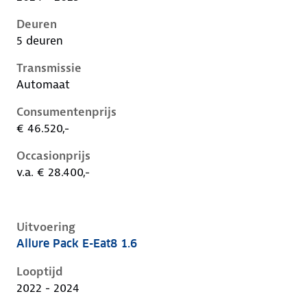
Deuren
5 deuren
Transmissie
Automaat
Consumentenprijs
€ 46.520,-
Occasionprijs
v.a. € 28.400,-
Uitvoering
Allure Pack E-Eat8 1.6
Peugeot 408 i, 1.6, 165 kW, Plug-in Hybride (Benzine)
Looptijd
2022 - 2024