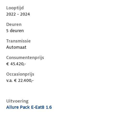
Peugeot 408 i, 1.6, 133 kW, Plug-in Hybride (Benzine)
Looptijd
2022 - 2024
Deuren
5 deuren
Transmissie
Automaat
Consumentenprijs
€ 45.420,-
Occasionprijs
v.a. € 22.400,-
Uitvoering
Allure Pack E-Eat8 1.6
Peugeot 408 i, 1.6, 133 kW, Plug-in Hybride (Benzine)