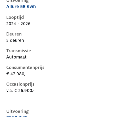
Uitvoering
Allure 58 Kwh
Peugeot 408 i, 58 kwh, 157 kW, Elektrisch, 5 deuren
Looptijd
2024 - 2026
Deuren
5 deuren
Transmissie
Automaat
Consumentenprijs
€ 42.980,-
Occasionprijs
v.a. € 26.900,-
Uitvoering