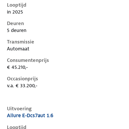
Looptijd
in 2025
Deuren
5 deuren
Transmissie
Automaat
Consumentenprijs
€ 45.210,-
Occasionprijs
v.a. € 33.200,-
Uitvoering
Allure E-Dcs7aut 1.6
Peugeot 408 i, 1.6, 165 kW, Plug-in Hybride (Benzine)
Looptijd