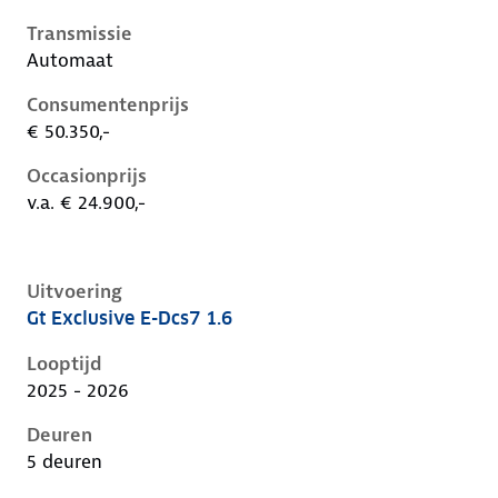
Transmissie
Automaat
Consumentenprijs
€ 50.350,-
Occasionprijs
v.a. € 24.900,-
Uitvoering
Gt Exclusive E-Dcs7 1.6
Peugeot 408 i, 1.6, 165 kW, Plug-in Hybride (Benzine)
Looptijd
2025 - 2026
Deuren
5 deuren