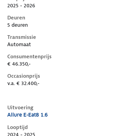
2025 - 2026
Deuren
5 deuren
Transmissie
Automaat
Consumentenprijs
€ 46.350,-
Occasionprijs
v.a. € 32.400,-
Uitvoering
Allure E-Eat8 1.6
Peugeot 408 i, 1.6, 165 kW, Plug-in Hybride (Benzine)
Looptijd
2024 - 2025