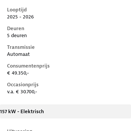
Peugeot 408 i, 1.2 mhev, 107 kW, Benzine, 5 deuren
Looptijd
2025 - 2026
Deuren
5 deuren
Transmissie
Automaat
Consumentenprijs
€ 49.350,-
Occasionprijs
v.a. € 30.700,-
157 kW - Elektrisch