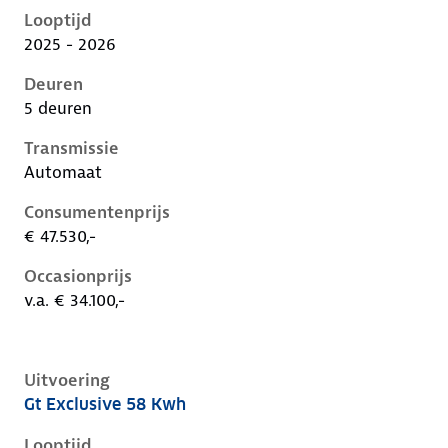
Looptijd
2025 - 2026
Deuren
5 deuren
Transmissie
Automaat
Consumentenprijs
€ 47.530,-
Occasionprijs
v.a. € 34.100,-
Uitvoering
Gt Exclusive 58 Kwh
Peugeot 408 i, 58 kwh, 157 kW, Elektrisch, 5 deuren
Looptijd