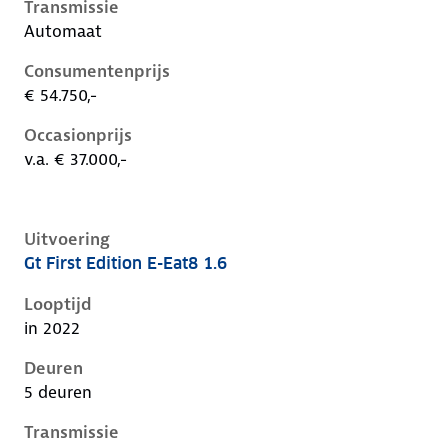
Transmissie
Automaat
Consumentenprijs
€ 54.750,-
Occasionprijs
v.a. € 37.000,-
Uitvoering
Gt First Edition E-Eat8 1.6
Peugeot 408 i, 1.6, 165 kW, Plug-in Hybride (Benzine)
Looptijd
in 2022
Deuren
5 deuren
Transmissie