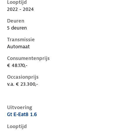
Looptijd
2022 - 2024
Deuren
5 deuren
Transmissie
Automaat
Consumentenprijs
€ 48.170,-
Occasionprijs
v.a. € 23.300,-
Uitvoering
Gt E-Eat8 1.6
Peugeot 408 i, 1.6, 133 kW, Plug-in Hybride (Benzine)
Looptijd