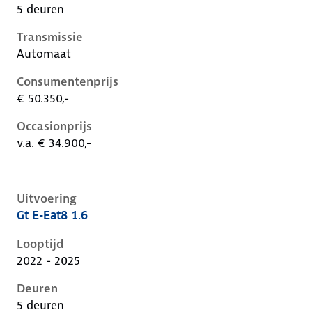
5 deuren
Transmissie
Automaat
Consumentenprijs
€ 50.350,-
Occasionprijs
v.a. € 34.900,-
Uitvoering
Gt E-Eat8 1.6
Peugeot 408 i, 1.6, 165 kW, Plug-in Hybride (Benzine)
Looptijd
2022 - 2025
Deuren
5 deuren