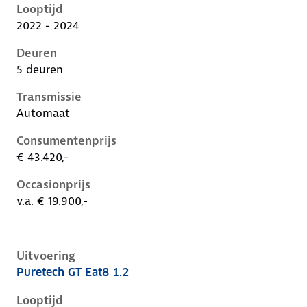
Looptijd
2022 - 2024
Deuren
5 deuren
Transmissie
Automaat
Consumentenprijs
€ 43.420,-
Occasionprijs
v.a. € 19.900,-
Uitvoering
Puretech GT Eat8 1.2
Peugeot 408 i, 1.2, 96 kW, Benzine, 5 deuren
Looptijd