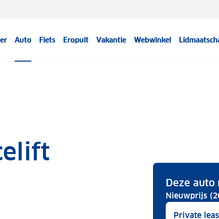
er
Auto
Fiets
Eropuit
Vakantie
Webwinkel
Lidmaatsch
elift
Deze auto 
Nieuwprijs (2
Private lea