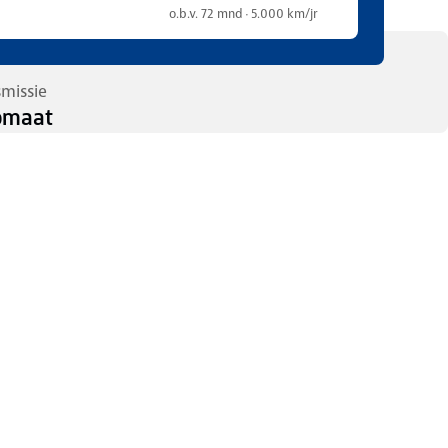
o.b.v. 72 mnd · 5.000 km/jr
smissie
omaat