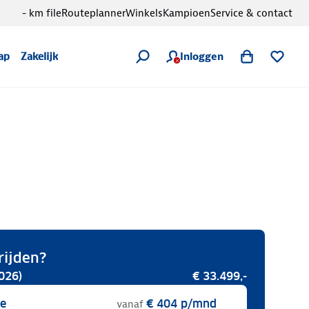
- km file
Routeplanner
Winkels
Kampioen
Service & contact
Inloggen
ap
Zakelijk
rijden?
026)
€ 33.499,-
se
€ 404
p/mnd
vanaf