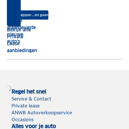
kies
jouw
Lease?
je
je?
auto
na
Instappen ...en gaan
je
Top 10
vijf
écht
waardevaste
Bekijk alle
jaar
nieuwe
Private
nog
auto's
Lease
het
aanbiedingen
meeste
terug
Regel het snel
Service & Contact
Private lease
ANWB Autoverkoopservice
Occasions
Alles voor je auto