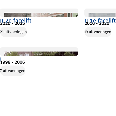
II 2e facelift
II 1e facelift
2020 - 2025
2016 - 2020
21 uitvoeringen
19 uitvoeringen
I
1998 - 2006
7 uitvoeringen