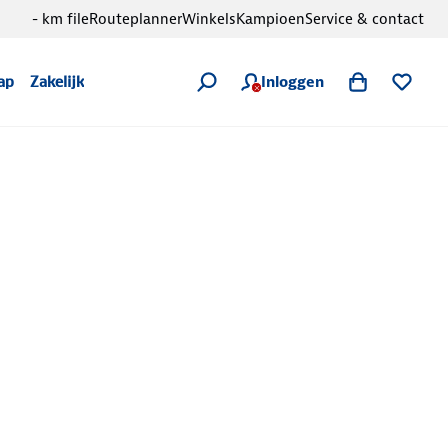
- km file
Routeplanner
Winkels
Kampioen
Service & contact
Inloggen
ap
Zakelijk