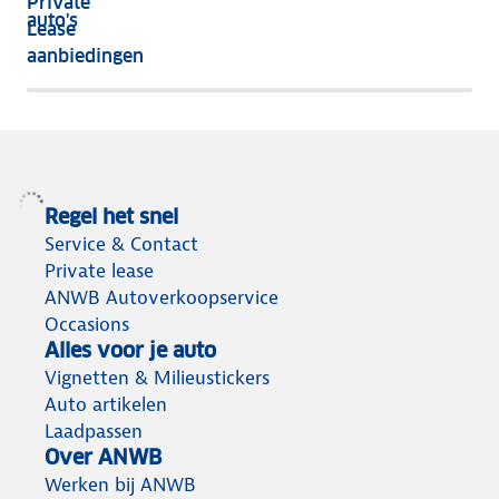
Private
nog
auto's
Lease
het
aanbiedingen
meeste
terug
Regel het snel
Service & Contact
Private lease
ANWB Autoverkoopservice
Occasions
Alles voor je auto
Vignetten & Milieustickers
Auto artikelen
Laadpassen
Over ANWB
Werken bij ANWB