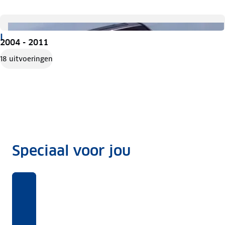
I
2004 - 2011
18 uitvoeringen
Speciaal voor jou
Benieuwd
Voor
Rekentool
Voor
naar
deze
welke
Dit
ANWB
auto's