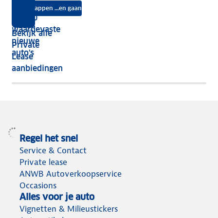
auto
na
Instappen ...en gaan
je
Top 10
vijf
écht
waardevaste
Bekijk alle
jaar
nieuwe
Private
nog
auto's
Lease
het
aanbiedingen
meeste
terug
Regel het snel
Service & Contact
Private lease
ANWB Autoverkoopservice
Occasions
Alles voor je auto
Vignetten & Milieustickers