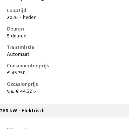
MG S6 EV i, mg 77 kwh, 188 kW, Elektrisch, 5 deuren
Looptijd
2026 - heden
Deuren
5 deuren
Transmissie
Automaat
Consumentenprijs
€ 45.750,-
Occasionprijs
v.a. € 44.621,-
266 kW - Elektrisch