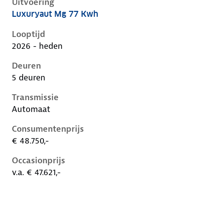
Uitvoering
Luxuryaut Mg 77 Kwh
MG S6 EV i, mg 77 kwh, 266 kW, Elektrisch, 5 deuren
Looptijd
2026 - heden
Deuren
5 deuren
Transmissie
Automaat
Consumentenprijs
€ 48.750,-
Occasionprijs
v.a. € 47.621,-