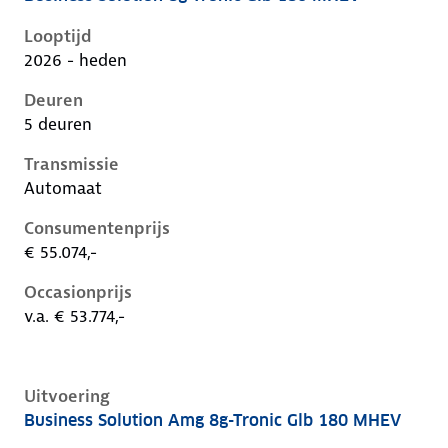
Mercedes Glb-Klasse ii-x248, glb 180 mhev, 115 kW, 
Looptijd
2026 - heden
Deuren
5 deuren
Transmissie
Automaat
Consumentenprijs
€ 55.074,-
Occasionprijs
v.a. € 53.774,-
Uitvoering
Business Solution Amg 8g-Tronic Glb 180 MHEV
Mercedes Glb-Klasse ii-x248, glb 180 mhev, 115 kW, 