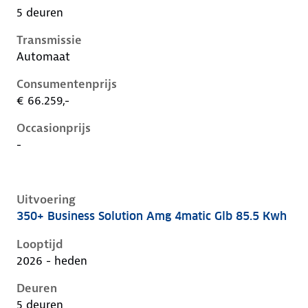
5 deuren
Transmissie
Automaat
Consumentenprijs
€ 66.259,-
Occasionprijs
-
Uitvoering
350+ Business Solution Amg 4matic Glb 85.5 Kwh
Mercedes Glb-Klasse ii-x248, glb 85.5 kwh, 260 kW, El
Looptijd
2026 - heden
Deuren
5 deuren