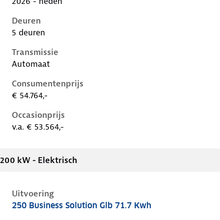
2026 - heden
Deuren
5 deuren
Transmissie
Automaat
Consumentenprijs
€ 54.764,-
Occasionprijs
v.a. € 53.564,-
200 kW - Elektrisch
Uitvoering
250 Business Solution Glb 71.7 Kwh
Mercedes Glb-Klasse ii-x248, glb 71.7 kwh, 200 kW, El