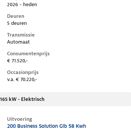
2026 - heden
Deuren
5 deuren
Transmissie
Automaat
Consumentenprijs
€ 71.520,-
Occasionprijs
v.a. € 70.220,-
165 kW - Elektrisch
Uitvoering
200 Business Solution Glb 58 Kwh
Mercedes Glb-Klasse ii-x248, glb 58 kwh, 165 kW, Ele