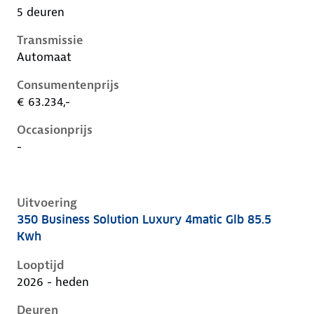
5 deuren
Transmissie
Automaat
Consumentenprijs
€ 63.234,-
Occasionprijs
-
Uitvoering
350 Business Solution Luxury 4matic Glb 85.5
Mercedes Glb-Klasse ii-x248, glb 85.5 kwh, 260 kW, El
Kwh
Looptijd
2026 - heden
Deuren