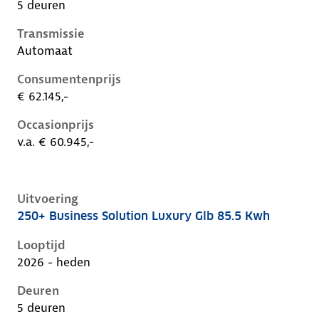
5 deuren
Transmissie
Automaat
Consumentenprijs
€ 62.145,-
Occasionprijs
v.a. € 60.945,-
Uitvoering
250+ Business Solution Luxury Glb 85.5 Kwh
Mercedes Glb-Klasse ii-x248, glb 85.5 kwh, 200 kW, El
Looptijd
2026 - heden
Deuren
5 deuren