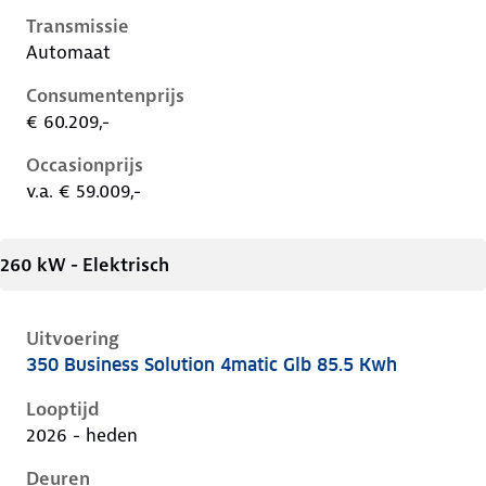
Transmissie
Automaat
Consumentenprijs
€ 60.209,-
Occasionprijs
v.a. € 59.009,-
260 kW - Elektrisch
Uitvoering
350 Business Solution 4matic Glb 85.5 Kwh
Mercedes Glb-Klasse ii-x248, glb 85.5 kwh, 260 kW, El
Looptijd
2026 - heden
Deuren