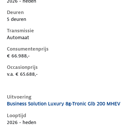
2026 - heden
Deuren
5 deuren
Transmissie
Automaat
Consumentenprijs
€ 66.988,-
Occasionprijs
v.a. € 65.688,-
Uitvoering
Business Solution Luxury 8g-Tronic Glb 200 MHEV
Mercedes Glb-Klasse ii-x248, glb 200 mhev, 135 kW, 
Looptijd
2026 - heden