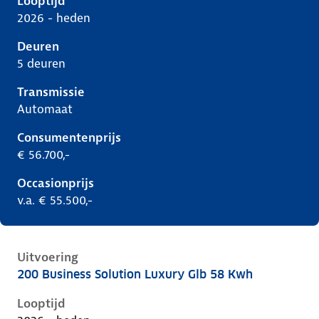
Looptijd
2026 - heden
Deuren
5 deuren
Transmissie
Automaat
Consumentenprijs
€ 56.700,-
Occasionprijs
v.a. € 55.500,-
Uitvoering
200 Business Solution Luxury Glb 58 Kwh
Mercedes Glb-Klasse ii-x248, glb 58 kwh, 165 kW, Ele
Looptijd