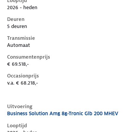
Looptijd
2026 - heden
Deuren
5 deuren
Transmissie
Automaat
Consumentenprijs
€ 69.518,-
Occasionprijs
v.a. € 68.218,-
Uitvoering
Business Solution Amg 8g-Tronic Glb 200 MHEV
Mercedes Glb-Klasse ii-x248, glb 200 mhev, 135 kW, 
Looptijd