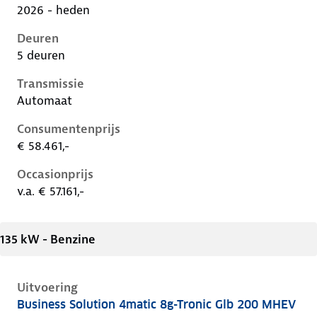
2026 - heden
Deuren
5 deuren
Transmissie
Automaat
Consumentenprijs
€ 58.461,-
Occasionprijs
v.a. € 57.161,-
135 kW - Benzine
Uitvoering
Business Solution 4matic 8g-Tronic Glb 200 MHEV
Mercedes Glb-Klasse ii-x248, glb 200 mhev, 135 kW, 