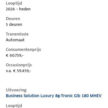
Looptijd
2026 - heden
Deuren
5 deuren
Transmissie
Automaat
Consumentenprijs
€ 60.759,-
Occasionprijs
v.a. € 59.459,-
Uitvoering
Business Solution Luxury 8g-Tronic Glb 180 MHEV
Mercedes Glb-Klasse ii-x248, glb 180 mhev, 115 kW, 
Looptijd