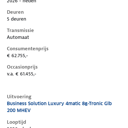
2026 - heden
Deuren
5 deuren
Transmissie
Automaat
Consumentenprijs
€ 62.755,-
Occasionprijs
v.a. € 61.455,-
Uitvoering
Business Solution Luxury 4matic 8g-Tronic Glb
Mercedes Glb-Klasse ii-x248, glb 200 mhev, 135 kW, 
200 MHEV
Looptijd