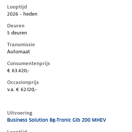
Looptijd
2026 - heden
Deuren
5 deuren
Transmissie
Automaat
Consumentenprijs
€ 63.420,-
Occasionprijs
v.a. € 62.120,-
Uitvoering
Business Solution 8g-Tronic Glb 200 MHEV
Mercedes Glb-Klasse ii-x248, glb 200 mhev, 135 kW, 