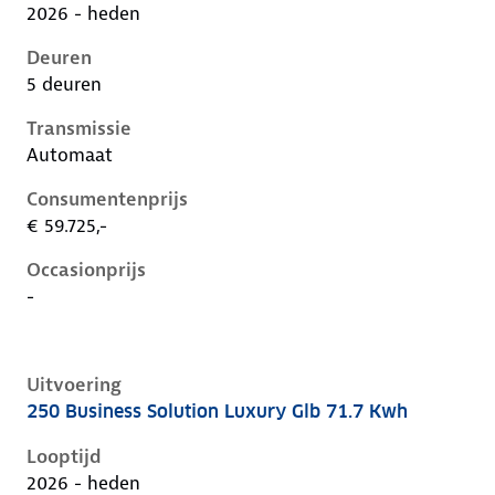
2026 - heden
Deuren
5 deuren
Transmissie
Automaat
Consumentenprijs
€ 59.725,-
Occasionprijs
-
Uitvoering
250 Business Solution Luxury Glb 71.7 Kwh
Mercedes Glb-Klasse ii-x248, glb 71.7 kwh, 200 kW, El
Looptijd
2026 - heden