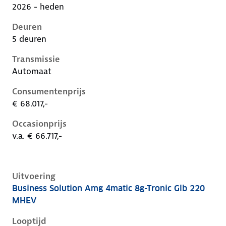
2026 - heden
Deuren
5 deuren
Transmissie
Automaat
Consumentenprijs
€ 68.017,-
Occasionprijs
v.a. € 66.717,-
Uitvoering
Business Solution Amg 4matic 8g-Tronic Glb 220
Mercedes Glb-Klasse ii-x248, glb 220 mhev, 155 kW, 
MHEV
Looptijd