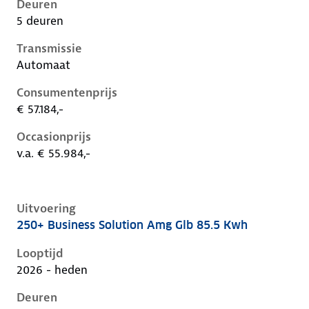
Deuren
5 deuren
Transmissie
Automaat
Consumentenprijs
€ 57.184,-
Occasionprijs
v.a. € 55.984,-
Uitvoering
250+ Business Solution Amg Glb 85.5 Kwh
Mercedes Glb-Klasse ii-x248, glb 85.5 kwh, 200 kW, El
Looptijd
2026 - heden
Deuren