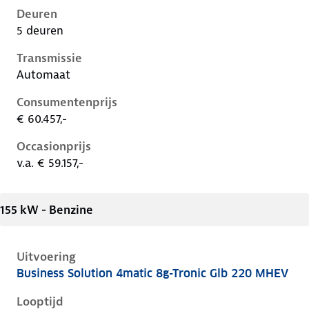
Deuren
5 deuren
Transmissie
Automaat
Consumentenprijs
€ 60.457,-
Occasionprijs
v.a. € 59.157,-
155 kW - Benzine
Uitvoering
Business Solution 4matic 8g-Tronic Glb 220 MHEV
Mercedes Glb-Klasse ii-x248, glb 220 mhev, 155 kW, 
Looptijd