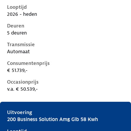
Looptijd
2026 - heden
Deuren
5 deuren
Transmissie
Automaat
Consumentenprijs
€ 51.739,-
Occasionprijs
v.a. € 50.539,-
Uitvoering
200 Business Solution Amg Glb 58 Kwh
Mercedes Glb-Klasse ii-x248, glb 58 kwh, 165 kW, Ele