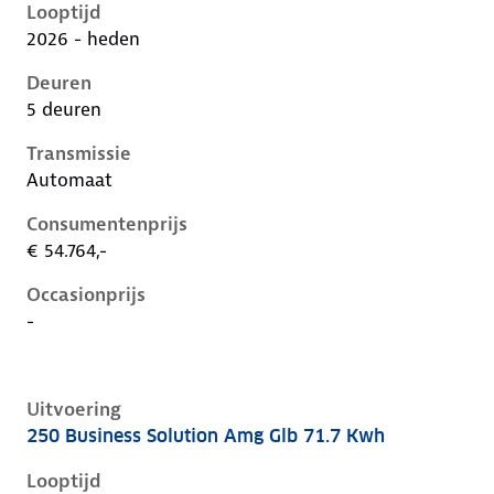
Looptijd
2026 - heden
Deuren
5 deuren
Transmissie
Automaat
Consumentenprijs
€ 54.764,-
Occasionprijs
-
Uitvoering
250 Business Solution Amg Glb 71.7 Kwh
Mercedes Glb-Klasse ii-x248, glb 71.7 kwh, 200 kW, El
Looptijd