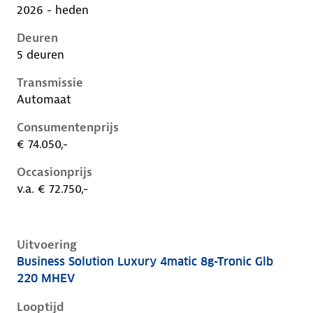
2026 - heden
Deuren
5 deuren
Transmissie
Automaat
Consumentenprijs
€ 74.050,-
Occasionprijs
v.a. € 72.750,-
Uitvoering
Business Solution Luxury 4matic 8g-Tronic Glb
Mercedes Glb-Klasse ii-x248, glb 220 mhev, 155 kW, 
220 MHEV
Looptijd