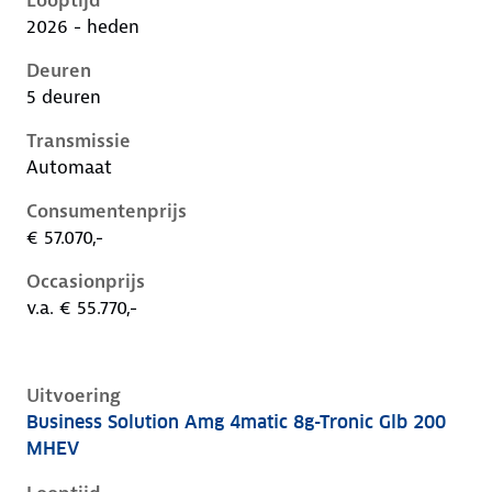
Looptijd
2026 - heden
Deuren
5 deuren
Transmissie
Automaat
Consumentenprijs
€ 57.070,-
Occasionprijs
v.a. € 55.770,-
Uitvoering
Business Solution Amg 4matic 8g-Tronic Glb 200
Mercedes Glb-Klasse ii-x248, glb 200 mhev, 135 kW, 
MHEV