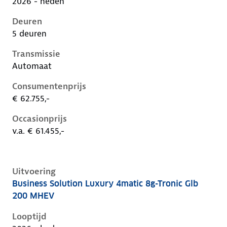
2026 - heden
Deuren
5 deuren
Transmissie
Automaat
Consumentenprijs
€ 62.755,-
Occasionprijs
v.a. € 61.455,-
Uitvoering
Business Solution Luxury 4matic 8g-Tronic Glb
Mercedes Glb-Klasse ii-x248, glb 200 mhev, 135 kW, 
200 MHEV
Looptijd