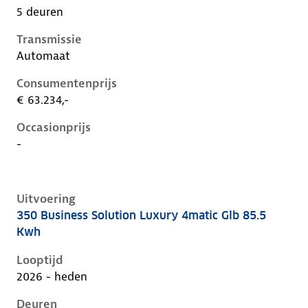
5 deuren
Transmissie
Automaat
Consumentenprijs
€ 63.234,-
Occasionprijs
-
Uitvoering
350 Business Solution Luxury 4matic Glb 85.5
Mercedes Glb-Klasse ii-x248, glb 85.5 kwh, 260 kW, El
Kwh
Looptijd
2026 - heden
Deuren