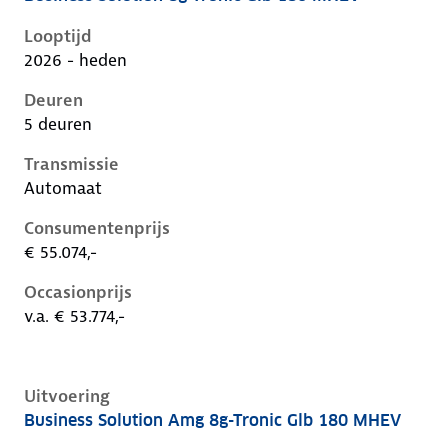
Mercedes Glb-Klasse ii-x248, glb 180 mhev, 115 kW, 
Looptijd
2026 - heden
Deuren
5 deuren
Transmissie
Automaat
Consumentenprijs
€ 55.074,-
Occasionprijs
v.a. € 53.774,-
Uitvoering
Business Solution Amg 8g-Tronic Glb 180 MHEV
Mercedes Glb-Klasse ii-x248, glb 180 mhev, 115 kW, 