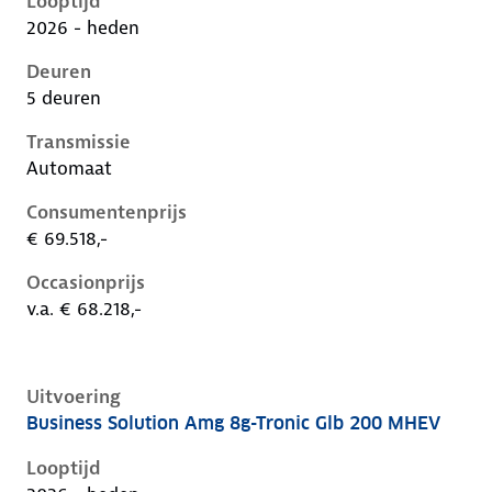
Looptijd
2026 - heden
Deuren
5 deuren
Transmissie
Automaat
Consumentenprijs
€ 69.518,-
Occasionprijs
v.a. € 68.218,-
Uitvoering
Business Solution Amg 8g-Tronic Glb 200 MHEV
Mercedes Glb-Klasse ii-x248, glb 200 mhev, 135 kW, 
Looptijd