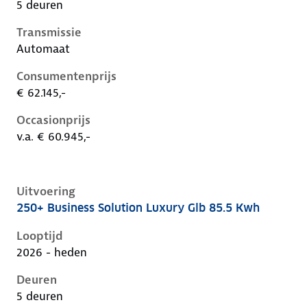
5 deuren
Transmissie
Automaat
Consumentenprijs
€ 62.145,-
Occasionprijs
v.a. € 60.945,-
Uitvoering
250+ Business Solution Luxury Glb 85.5 Kwh
Mercedes Glb-Klasse ii-x248, glb 85.5 kwh, 200 kW, El
Looptijd
2026 - heden
Deuren
5 deuren