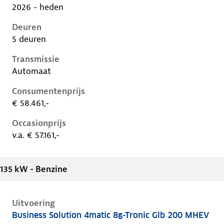
2026 - heden
Deuren
5 deuren
Transmissie
Automaat
Consumentenprijs
€ 58.461,-
Occasionprijs
v.a. € 57.161,-
135 kW - Benzine
Uitvoering
Business Solution 4matic 8g-Tronic Glb 200 MHEV
Mercedes Glb-Klasse ii-x248, glb 200 mhev, 135 kW, 