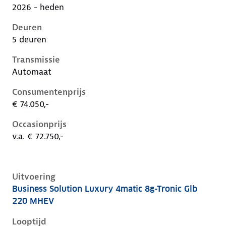
2026 - heden
Deuren
5 deuren
Transmissie
Automaat
Consumentenprijs
€ 74.050,-
Occasionprijs
v.a. € 72.750,-
Uitvoering
Business Solution Luxury 4matic 8g-Tronic Glb
Mercedes Glb-Klasse ii-x248, glb 220 mhev, 155 kW, 
220 MHEV
Looptijd