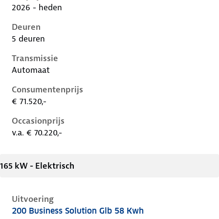
2026 - heden
Deuren
5 deuren
Transmissie
Automaat
Consumentenprijs
€ 71.520,-
Occasionprijs
v.a. € 70.220,-
165 kW - Elektrisch
Uitvoering
200 Business Solution Glb 58 Kwh
Mercedes Glb-Klasse ii-x248, glb 58 kwh, 165 kW, Ele