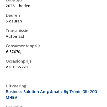
Looptijd
2026 - heden
Deuren
5 deuren
Transmissie
Automaat
Consumentenprijs
€ 57.070,-
Occasionprijs
v.a. € 55.770,-
Uitvoering
Business Solution Amg 4matic 8g-Tronic Glb 200
Mercedes Glb-Klasse ii-x248, glb 200 mhev, 135 kW, 
MHEV