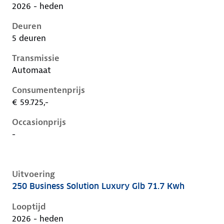
2026 - heden
Deuren
5 deuren
Transmissie
Automaat
Consumentenprijs
€ 59.725,-
Occasionprijs
-
Uitvoering
250 Business Solution Luxury Glb 71.7 Kwh
Mercedes Glb-Klasse ii-x248, glb 71.7 kwh, 200 kW, El
Looptijd
2026 - heden