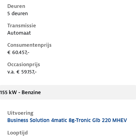
Deuren
5 deuren
Transmissie
Automaat
Consumentenprijs
€ 60.457,-
Occasionprijs
v.a. € 59.157,-
155 kW - Benzine
Uitvoering
Business Solution 4matic 8g-Tronic Glb 220 MHEV
Mercedes Glb-Klasse ii-x248, glb 220 mhev, 155 kW, 
Looptijd