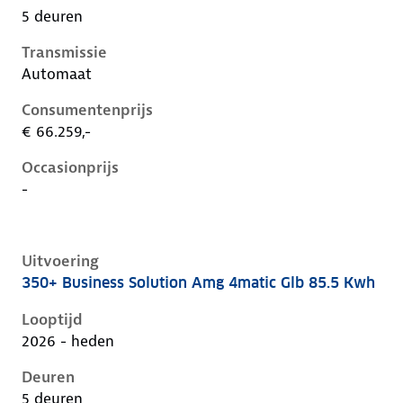
5 deuren
Transmissie
Automaat
Consumentenprijs
€ 66.259,-
Occasionprijs
-
Uitvoering
350+ Business Solution Amg 4matic Glb 85.5 Kwh
Mercedes Glb-Klasse ii-x248, glb 85.5 kwh, 260 kW, El
Looptijd
2026 - heden
Deuren
5 deuren