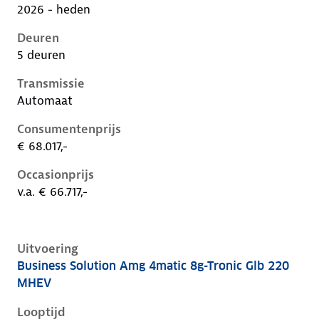
2026 - heden
Deuren
5 deuren
Transmissie
Automaat
Consumentenprijs
€ 68.017,-
Occasionprijs
v.a. € 66.717,-
Uitvoering
Business Solution Amg 4matic 8g-Tronic Glb 220
Mercedes Glb-Klasse ii-x248, glb 220 mhev, 155 kW, 
MHEV
Looptijd