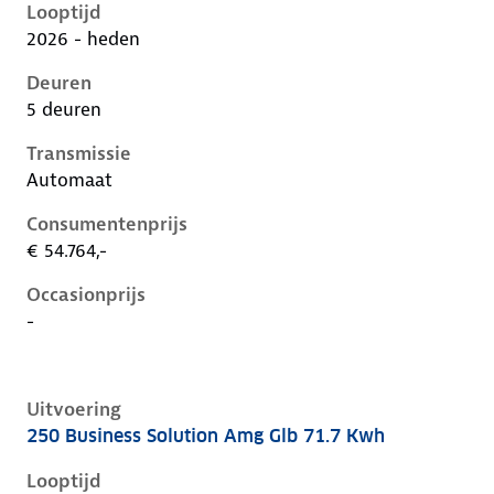
Looptijd
2026 - heden
Deuren
5 deuren
Transmissie
Automaat
Consumentenprijs
€ 54.764,-
Occasionprijs
-
Uitvoering
250 Business Solution Amg Glb 71.7 Kwh
Mercedes Glb-Klasse ii-x248, glb 71.7 kwh, 200 kW, El
Looptijd