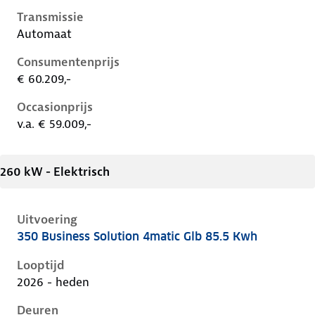
Transmissie
Automaat
Consumentenprijs
€ 60.209,-
Occasionprijs
v.a. € 59.009,-
260 kW - Elektrisch
Uitvoering
350 Business Solution 4matic Glb 85.5 Kwh
Mercedes Glb-Klasse ii-x248, glb 85.5 kwh, 260 kW, El
Looptijd
2026 - heden
Deuren