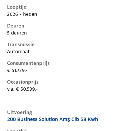
Looptijd
2026 - heden
Deuren
5 deuren
Transmissie
Automaat
Consumentenprijs
€ 51.739,-
Occasionprijs
v.a. € 50.539,-
Uitvoering
200 Business Solution Amg Glb 58 Kwh
Mercedes Glb-Klasse ii-x248, glb 58 kwh, 165 kW, Ele