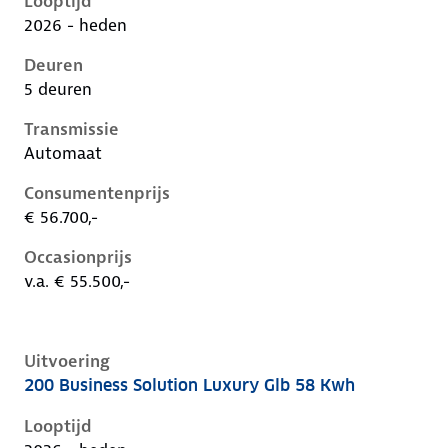
Looptijd
2026 - heden
Deuren
5 deuren
Transmissie
Automaat
Consumentenprijs
€ 56.700,-
Occasionprijs
v.a. € 55.500,-
Uitvoering
200 Business Solution Luxury Glb 58 Kwh
Mercedes Glb-Klasse ii-x248, glb 58 kwh, 165 kW, Ele
Looptijd