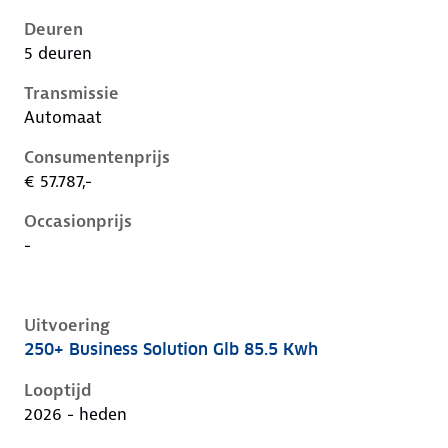
Deuren
5 deuren
Transmissie
Automaat
Consumentenprijs
€ 57.787,-
Occasionprijs
-
Uitvoering
250+ Business Solution Glb 85.5 Kwh
Mercedes Glb-Klasse ii-x248, glb 85.5 kwh, 200 kW, El
Looptijd
2026 - heden