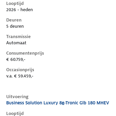
Looptijd
2026 - heden
Deuren
5 deuren
Transmissie
Automaat
Consumentenprijs
€ 60.759,-
Occasionprijs
v.a. € 59.459,-
Uitvoering
Business Solution Luxury 8g-Tronic Glb 180 MHEV
Mercedes Glb-Klasse ii-x248, glb 180 mhev, 115 kW, 
Looptijd