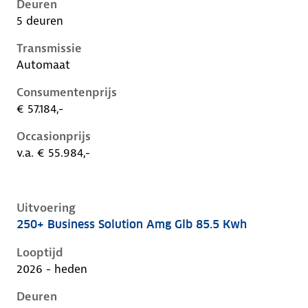
Deuren
5 deuren
Transmissie
Automaat
Consumentenprijs
€ 57.184,-
Occasionprijs
v.a. € 55.984,-
Uitvoering
250+ Business Solution Amg Glb 85.5 Kwh
Mercedes Glb-Klasse ii-x248, glb 85.5 kwh, 200 kW, El
Looptijd
2026 - heden
Deuren