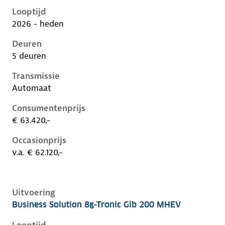
Looptijd
2026 - heden
Deuren
5 deuren
Transmissie
Automaat
Consumentenprijs
€ 63.420,-
Occasionprijs
v.a. € 62.120,-
Uitvoering
Business Solution 8g-Tronic Glb 200 MHEV
Mercedes Glb-Klasse ii-x248, glb 200 mhev, 135 kW, 