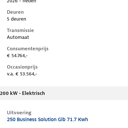
2026 - heden
Deuren
5 deuren
Transmissie
Automaat
Consumentenprijs
€ 54.764,-
Occasionprijs
v.a. € 53.564,-
200 kW - Elektrisch
Uitvoering
250 Business Solution Glb 71.7 Kwh
Mercedes Glb-Klasse ii-x248, glb 71.7 kwh, 200 kW, El