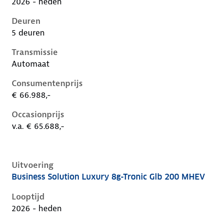
2026 - heden
Deuren
5 deuren
Transmissie
Automaat
Consumentenprijs
€ 66.988,-
Occasionprijs
v.a. € 65.688,-
Uitvoering
Business Solution Luxury 8g-Tronic Glb 200 MHEV
Mercedes Glb-Klasse ii-x248, glb 200 mhev, 135 kW, 
Looptijd
2026 - heden