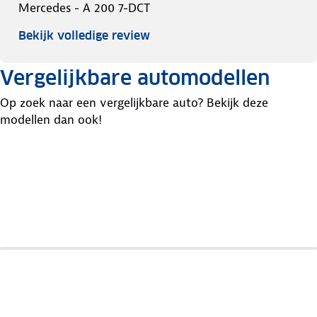
Mercedes - A 200 7-DCT
Bekijk volledige review
Vergelijkbare automodellen
Op zoek naar een vergelijkbare auto? Bekijk deze
modellen dan ook!
Mercedes
Cla-
Volkswagen
Skoda
Klasse
Passat
Superb