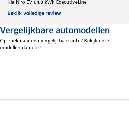
Kia Niro EV 64.8 kWh ExecutiveLine
Bekijk volledige review
Vergelijkbare automodellen
Op zoek naar een vergelijkbare auto? Bekijk deze
modellen dan ook!
Skoda
Hyundai
Ford
Epiq
Kona
Puma