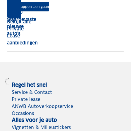
auto
na
Instappen ...en gaan
je
Top 10
vijf
écht
waardevaste
Bekijk alle
jaar
nieuwe
Private
nog
auto's
Lease
het
aanbiedingen
meeste
terug
Regel het snel
Service & Contact
Private lease
ANWB Autoverkoopservice
Occasions
Alles voor je auto
Vignetten & Milieustickers