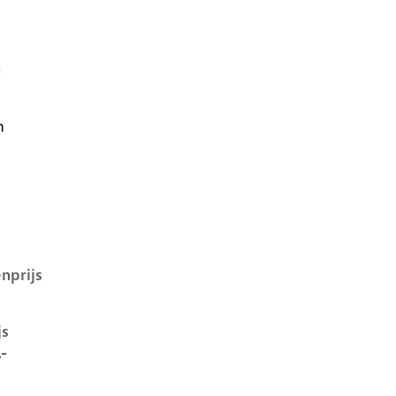
h
1 kwh, 100 kW, Elektrisch, 5 deuren
n
nprijs
js
,-