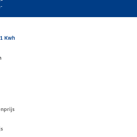
,-
61 Kwh
1 kwh, 100 kW, Elektrisch, 5 deuren
n
nprijs
js