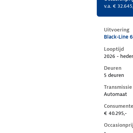
v.a. € 32.645
Uitvoering
Black-Line 
Kia Ev2 i, 6
Looptijd
2026 - hede
Deuren
5 deuren
Transmissie
Automaat
Consumente
€ 40.295,-
Occasionpri
-