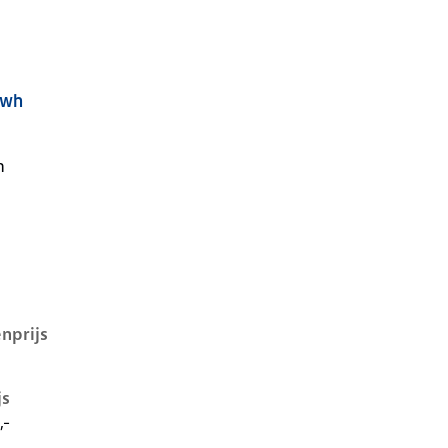
Kwh
1 kwh, 100 kW, Elektrisch, 5 deuren
n
nprijs
js
,-