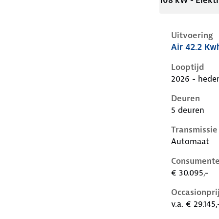
108 kW - Elektr
Uitvoering
Air 42.2 Kw
Kia Ev2 i, 4
Looptijd
2026 - hede
Deuren
5 deuren
Transmissie
Automaat
Consumente
€ 30.095,-
Occasionpri
v.a. € 29.145,