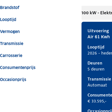
Brandstof
100 kW - Elekt
Looptijd
Uitvoering
Vermogen
Air 61 Kwh
Kia Ev2 i, 6
Transmissie
Looptijd
2026 - hede
Carrosserie
Deuren
Consumentenprijs
5 deuren
Transmissie
Occasionprijs
Automaat
Consumente
€ 33.595,-
Occasionpri