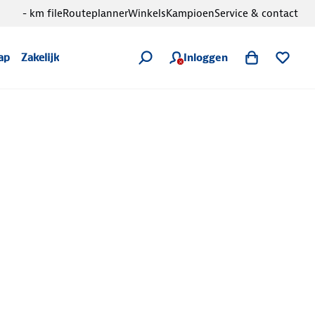
- km file
Routeplanner
Winkels
Kampioen
Service & contact
Inloggen
ap
Zakelijk