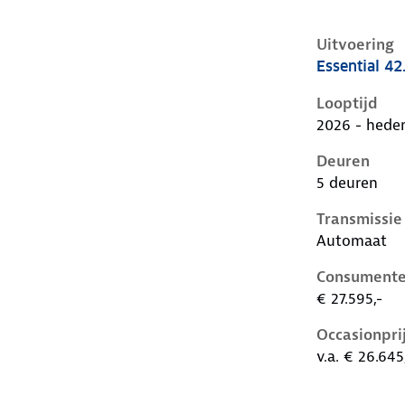
Uitvoering
Essential 4
Kia Ev2 i, 4
Looptijd
2026 - hede
Deuren
5 deuren
Transmissie
Automaat
Consumente
€ 27.595,-
Occasionpri
v.a. € 26.645