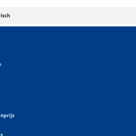
risch
1 kwh, 100 kW, Elektrisch, 5 deuren
n
nprijs
js