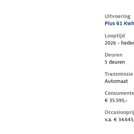
Uitvoering
Plus 61 Kw
Kia Ev2 i, 6
Looptijd
2026 - hede
Deuren
5 deuren
Transmissie
Automaat
Consumente
€ 35.595,-
Occasionpri
v.a. € 34.645