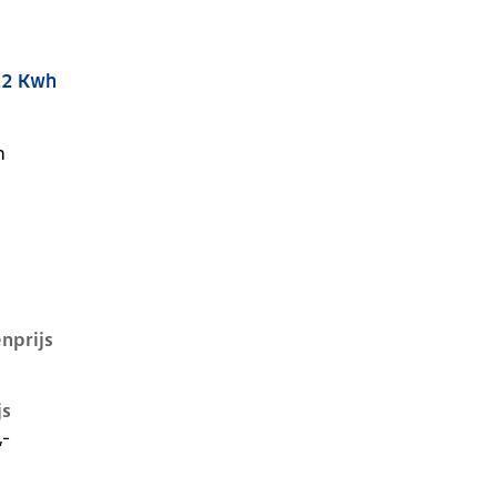
2.2 Kwh
2.2 kwh, 108 kW, Elektrisch, 5 deuren
n
nprijs
js
,-