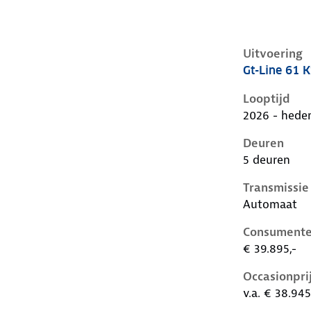
Uitvoering
Gt-Line 61 
Kia Ev2 i, 6
Looptijd
2026 - hede
Deuren
5 deuren
Transmissie
Automaat
Consumente
€ 39.895,-
Occasionpri
v.a. € 38.945