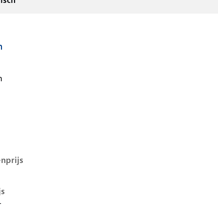
isch
h
2.2 kwh, 108 kW, Elektrisch, 5 deuren
n
nprijs
js
-