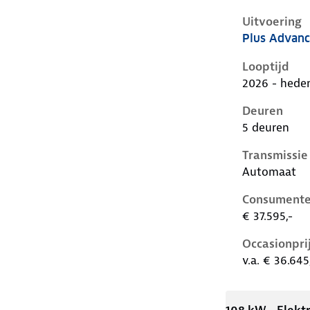
Uitvoering
Plus Advan
Kia Ev2 i, 6
Looptijd
2026 - hede
Deuren
5 deuren
Transmissie
Automaat
Consumente
€ 37.595,-
Occasionpri
v.a. € 36.645