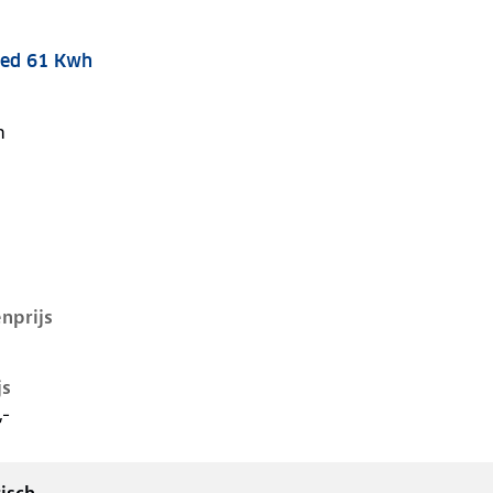
ced 61 Kwh
1 kwh, 100 kW, Elektrisch, 5 deuren
n
nprijs
js
,-