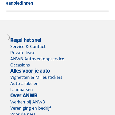
aanbiedingen
meeste
terug
Regel het snel
Service & Contact
Private lease
ANWB Autoverkoopservice
Occasions
Alles voor je auto
Vignetten & Milieustickers
Auto artikelen
Laadpassen
Over ANWB
Werken bij ANWB
Vereniging en bedrijf
Voor de pers