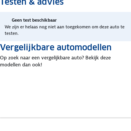
Testen & advies
Geen test beschikbaar
We zijn er helaas nog niet aan toegekomen om deze auto te
testen.
Vergelijkbare automodellen
Op zoek naar een vergelijkbare auto? Bekijk deze
modellen dan ook!
Hyundai
Dacia
Fiat
Inster
Spring
600