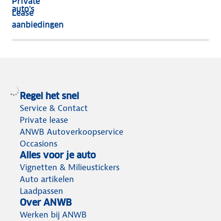
Private
nog
auto's
Lease
het
aanbiedingen
meeste
terug
Regel het snel
Service & Contact
Private lease
ANWB Autoverkoopservice
Occasions
Alles voor je auto
Vignetten & Milieustickers
Auto artikelen
Laadpassen
Over ANWB
Werken bij ANWB