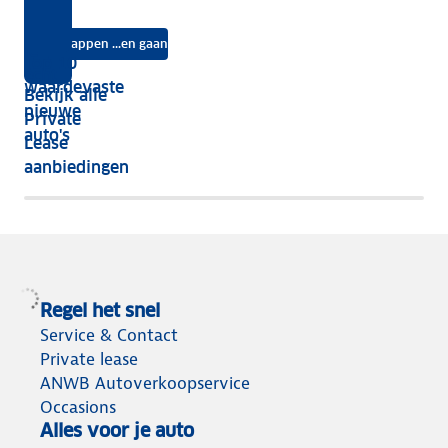
jouw
Lease?
je
je?
auto
na
Instappen ...en gaan
je
Top 10
vijf
écht
waardevaste
Bekijk alle
jaar
nieuwe
Private
nog
auto's
Lease
het
aanbiedingen
meeste
terug
Regel het snel
Service & Contact
Private lease
ANWB Autoverkoopservice
Occasions
Alles voor je auto