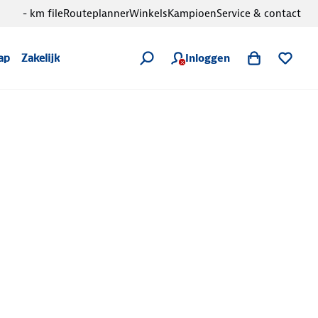
- km file
Routeplanner
Winkels
Kampioen
Service & contact
Inloggen
ap
Zakelijk