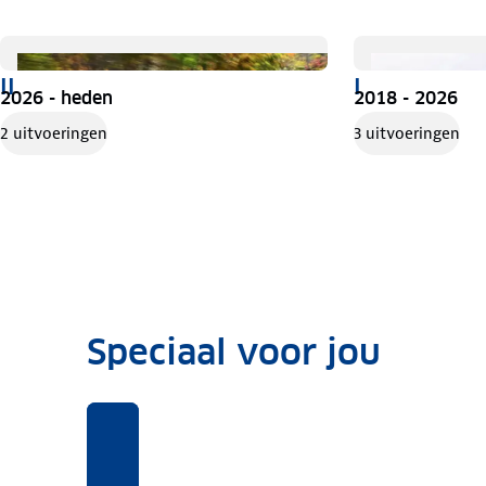
II
I
2026 - heden
2018 - 2026
2 uitvoeringen
3 uitvoeringen
Speciaal voor jou
Benieuwd
Voor
Rekentool
Voor
naar
deze