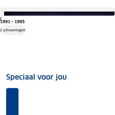
I
1991 - 1995
2 uitvoeringen
Speciaal voor jou
Benieuwd
Voor
Rekentool
Voor
naar
deze
welke
Dit
ANWB
auto's