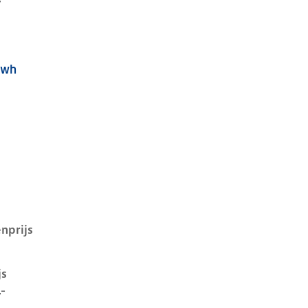
Kwh
q 5 i, 58 kwh, 125 kW, Elektrisch, 5 deuren
nprijs
js
,-