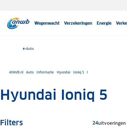
Wegenwacht
Verzekeringen
Energie
Verke
Auto
ANWB.nl
Auto
Informatie
Hyundai
Ioniq 5
I
Hyundai Ioniq 5
Filters
24
uitvoeringen