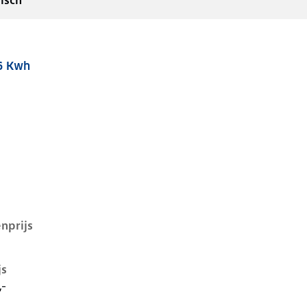
isch
6 Kwh
q 5 i, 72,6 kwh, 160 kW, Elektrisch, 5 deuren
nprijs
js
,-