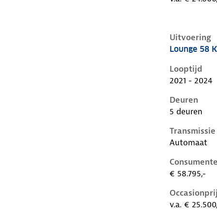
Uitvoering
Lounge 58 
Hyundai Ioni
Looptijd
2021 - 2024
Deuren
5 deuren
Transmissie
Automaat
Consumente
€ 58.795,-
Occasionpri
v.a. € 25.500