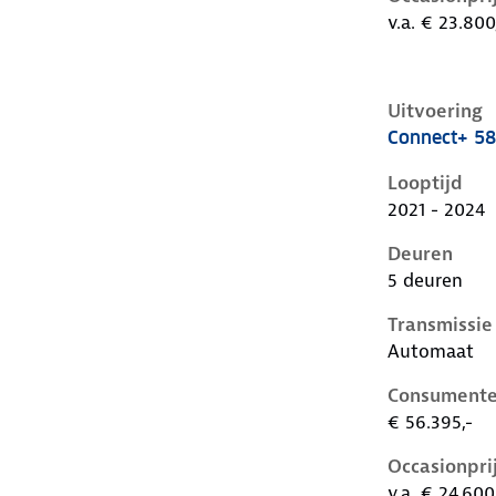
v.a. € 23.800
Uitvoering
Connect+ 5
Hyundai Ioni
Looptijd
2021 - 2024
Deuren
5 deuren
Transmissie
Automaat
Consumente
€ 56.395,-
Occasionpri
v.a. € 24.600