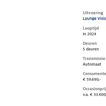
Uitvoering
Lounge Visi
Hyundai Ioni
Looptijd
in 2024
Deuren
5 deuren
Transmissie
Automaat
Consumente
€ 59.690,-
Occasionpri
v.a. € 33.400