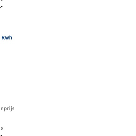
,-
8 Kwh
q 5 i, 58 kwh, 125 kW, Elektrisch, 5 deuren
nprijs
js
,-