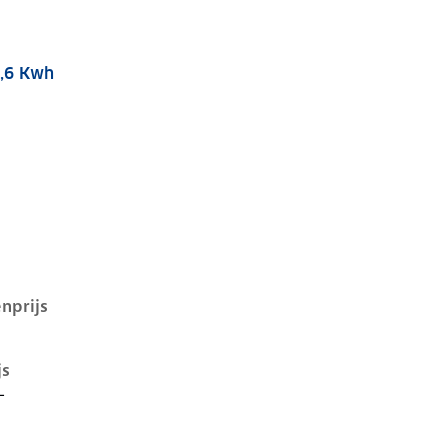
2,6 Kwh
q 5 i, 72,6 kwh, 160 kW, Elektrisch, 5 deuren
nprijs
js
-