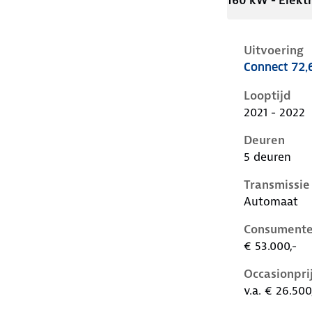
160 kW - Elektr
Uitvoering
Connect 72,
Hyundai Ioni
Looptijd
2021 - 2022
Deuren
5 deuren
Transmissie
Automaat
Consumente
€ 53.000,-
Occasionpri
v.a. € 26.500