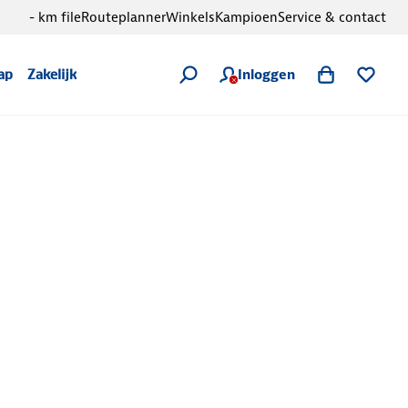
- km file
Routeplanner
Winkels
Kampioen
Service & contact
Inloggen
ap
Zakelijk