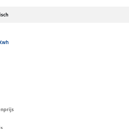
isch
 Kwh
q 5 i, 58 kwh, 125 kW, Elektrisch, 5 deuren
nprijs
js