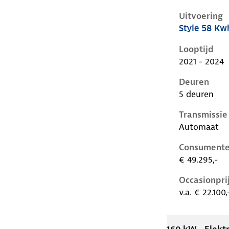
Uitvoering
Style 58 Kw
Hyundai Ioni
Looptijd
2021 - 2024
Deuren
5 deuren
Transmissie
Automaat
Consumente
€ 49.295,-
Occasionpri
v.a. € 22.100,