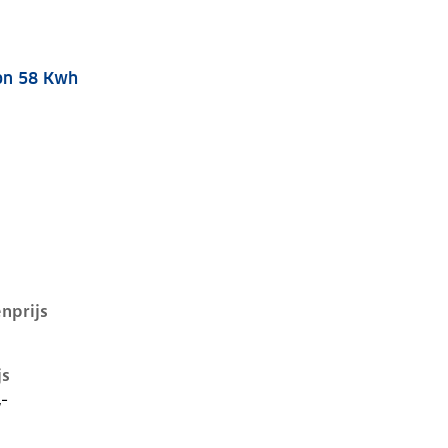
on 58 Kwh
q 5 i, 58 kwh, 125 kW, Elektrisch, 5 deuren
nprijs
js
,-