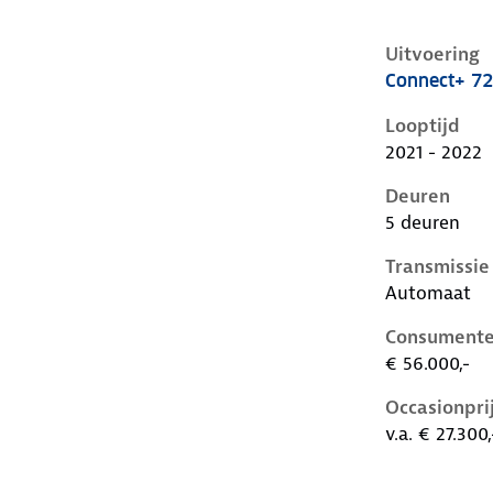
Uitvoering
Connect+ 7
Hyundai Ioni
Looptijd
2021 - 2022
Deuren
5 deuren
Transmissie
Automaat
Consumente
€ 56.000,-
Occasionpri
v.a. € 27.300,