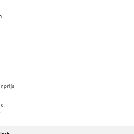
h
q 5 i, 58 kwh, 125 kW, Elektrisch, 5 deuren
nprijs
js
-