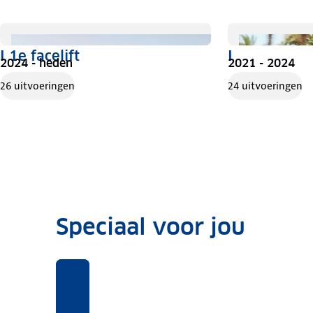
I 1e facelift
I
2024 - heden
2021 - 2024
26 uitvoeringen
24 uitvoeringen
Speciaal voor jou
Benieuwd
Voor
Rekentool
Voor
naar
deze