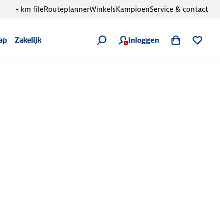
- km file
Routeplanner
Winkels
Kampioen
Service & contact
Inloggen
ap
Zakelijk