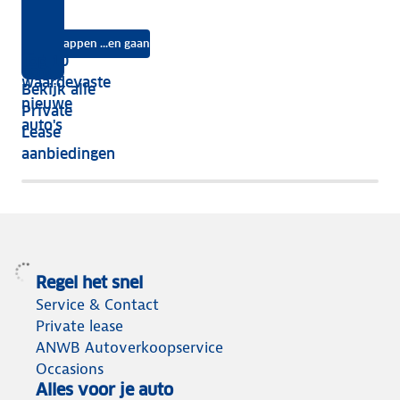
kies
jouw
Lease?
je
je?
auto
na
Instappen ...en gaan
je
Top 10
vijf
écht
waardevaste
Bekijk alle
jaar
nieuwe
Private
nog
auto's
Lease
het
aanbiedingen
meeste
terug
Regel het snel
Service & Contact
Private lease
ANWB Autoverkoopservice
Occasions
Alles voor je auto