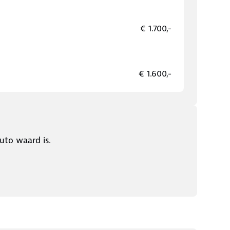
€ 1.700,-
€ 1.600,-
uto waard is.