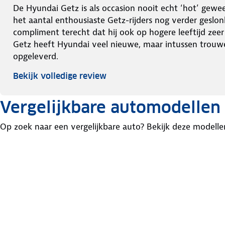
De Hyundai Getz is als occasion nooit echt ‘hot’ gewee
het aantal enthousiaste Getz-rijders nog verder geslon
compliment terecht dat hij ook op hogere leeftijd zee
Getz heeft Hyundai veel nieuwe, maar intussen trouw
opgeleverd.
Bekijk volledige review
Vergelijkbare automodellen
Op zoek naar een vergelijkbare auto? Bekijk deze modelle
Peugeot
Opel
Toyota
206
Corsa
Yaris