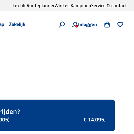
- km file
Routeplanner
Winkels
Kampioen
Service & contact
Inloggen
ap
Zakelijk
rijden?
005)
€ 14.095,-