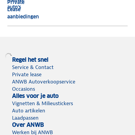
Private
nog
auto's
Lease
het
aanbiedingen
meeste
terug
Regel het snel
Service & Contact
Private lease
ANWB Autoverkoopservice
Occasions
Alles voor je auto
Vignetten & Milieustickers
Auto artikelen
Laadpassen
Over ANWB
Werken bij ANWB