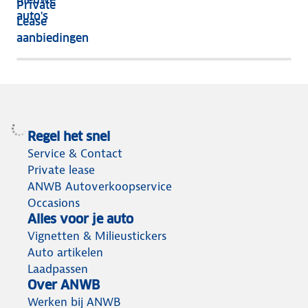
Private
nog
auto's
Lease
het
aanbiedingen
meeste
terug
Regel het snel
Service & Contact
Private lease
ANWB Autoverkoopservice
Occasions
Alles voor je auto
Vignetten & Milieustickers
Auto artikelen
Laadpassen
Over ANWB
Werken bij ANWB