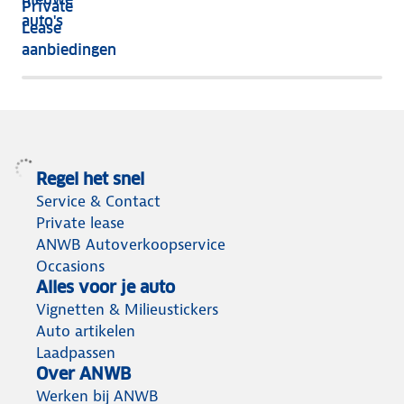
Private
nog
auto's
Lease
het
aanbiedingen
meeste
terug
Regel het snel
Service & Contact
Private lease
ANWB Autoverkoopservice
Occasions
Alles voor je auto
Vignetten & Milieustickers
Auto artikelen
Laadpassen
Over ANWB
Werken bij ANWB