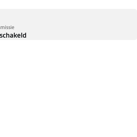
smissie
schakeld