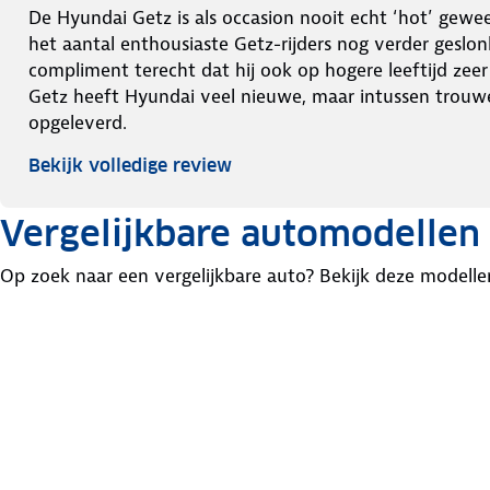
De Hyundai Getz is als occasion nooit echt ‘hot’ gewee
het aantal enthousiaste Getz-rijders nog verder geslon
compliment terecht dat hij ook op hogere leeftijd zee
Getz heeft Hyundai veel nieuwe, maar intussen trouw
opgeleverd.
Bekijk volledige review
Vergelijkbare automodellen
Op zoek naar een vergelijkbare auto? Bekijk deze modelle
Peugeot
Suzuki
Seat
206
Ignis
Ibiza