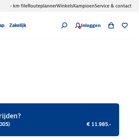
- km file
Routeplanner
Winkels
Kampioen
Service & contact
Inloggen
ap
Zakelijk
rijden?
005)
€ 11.985,-