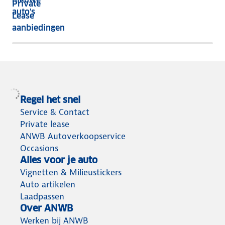
Private
nog
auto's
Lease
het
aanbiedingen
meeste
terug
Regel het snel
Service & Contact
Private lease
ANWB Autoverkoopservice
Occasions
Alles voor je auto
Vignetten & Milieustickers
Auto artikelen
Laadpassen
Over ANWB
Werken bij ANWB