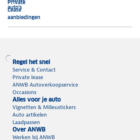
Private
nog
auto's
Lease
het
aanbiedingen
meeste
terug
Regel het snel
Service & Contact
Private lease
ANWB Autoverkoopservice
Occasions
Alles voor je auto
Vignetten & Milieustickers
Auto artikelen
Laadpassen
Over ANWB
Werken bij ANWB