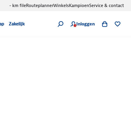
- km file
Routeplanner
Winkels
Kampioen
Service & contact
Inloggen
ap
Zakelijk