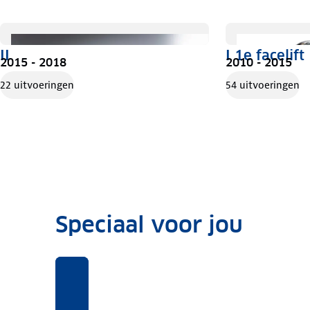
II
I 1e facelift
2015 - 2018
2010 - 2015
22 uitvoeringen
54 uitvoeringen
Speciaal voor jou
Benieuwd
Voor
Rekentool
Voor
naar
deze