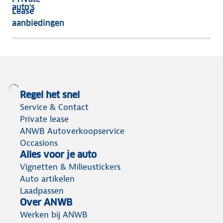
nog
auto's
Lease
het
aanbiedingen
meeste
terug
Regel het snel
Service & Contact
Private lease
ANWB Autoverkoopservice
Occasions
Alles voor je auto
Vignetten & Milieustickers
Auto artikelen
Laadpassen
Over ANWB
Werken bij ANWB