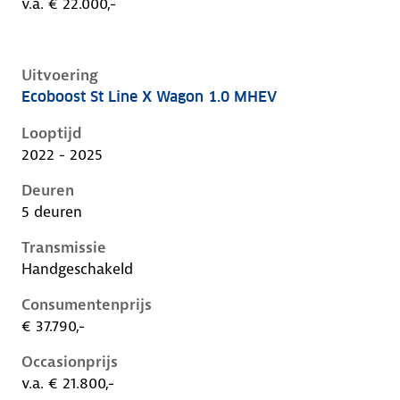
v.a. € 22.000,-
Uitvoering
Ecoboost St Line X Wagon 1.0 MHEV
Ford Focus iv-1e-facelift, wagon 1.0 mhev, 92 kW, Be
Looptijd
2022 - 2025
Deuren
5 deuren
Transmissie
Handgeschakeld
Consumentenprijs
€ 37.790,-
Occasionprijs
v.a. € 21.800,-