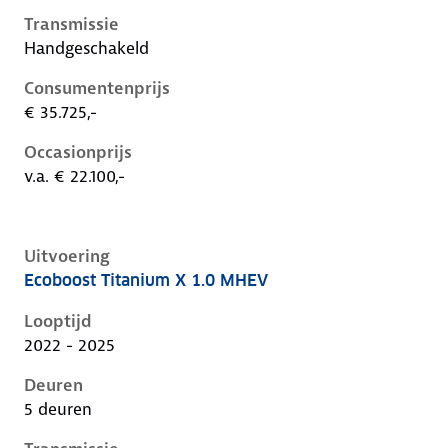
Transmissie
Handgeschakeld
Consumentenprijs
€ 35.725,-
Occasionprijs
v.a. € 22.100,-
Uitvoering
Ecoboost Titanium X 1.0 MHEV
Ford Focus iv-1e-facelift, 1.0 mhev, 92 kW, Benzine, 
Looptijd
2022 - 2025
Deuren
5 deuren