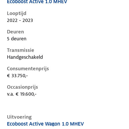
Ecoboost Active 1.0 MHEV
Ford Focus iv-1e-facelift, 1.0 mhev, 92 kW, Benzine, 
Looptijd
2022 - 2023
Deuren
5 deuren
Transmissie
Handgeschakeld
Consumentenprijs
€ 33.750,-
Occasionprijs
v.a. € 19.600,-
Uitvoering
Ecoboost Active Wagon 1.0 MHEV
Ford Focus iv-1e-facelift, wagon 1.0 mhev, 92 kW, Be