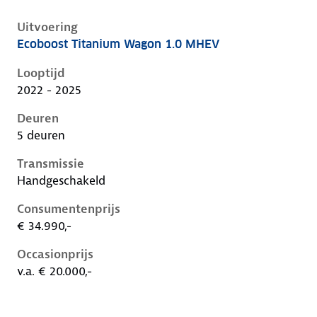
Uitvoering
Ecoboost Titanium Wagon 1.0 MHEV
Ford Focus iv-1e-facelift, wagon 1.0 mhev, 92 kW, Be
Looptijd
2022 - 2025
Deuren
5 deuren
Transmissie
Handgeschakeld
Consumentenprijs
€ 34.990,-
Occasionprijs
v.a. € 20.000,-