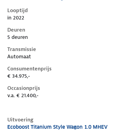
Ford Focus iv-1e-facelift, wagon 1.0 mhev, 92 kW, Be
Looptijd
in 2022
Deuren
5 deuren
Transmissie
Automaat
Consumentenprijs
€ 34.975,-
Occasionprijs
v.a. € 21.400,-
Uitvoering
Ecoboost Titanium Style Wagon 1.0 MHEV
Ford Focus iv-1e-facelift, wagon 1.0 mhev, 92 kW, Be