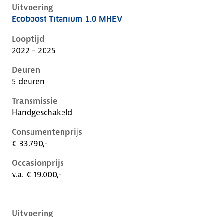
Uitvoering
Ecoboost Titanium 1.0 MHEV
Ford Focus iv-1e-facelift, 1.0 mhev, 92 kW, Benzine, 
Looptijd
2022 - 2025
Deuren
5 deuren
Transmissie
Handgeschakeld
Consumentenprijs
€ 33.790,-
Occasionprijs
v.a. € 19.000,-
Uitvoering