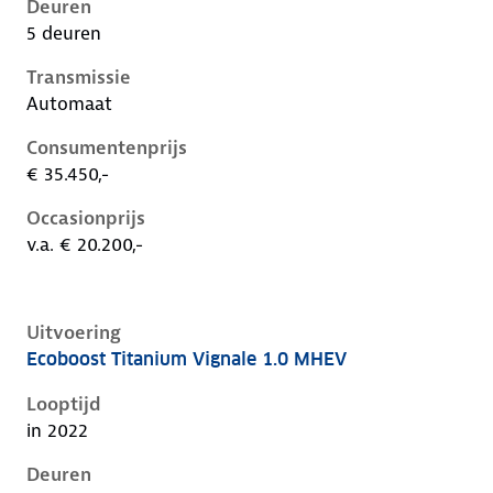
Deuren
5 deuren
Transmissie
Automaat
Consumentenprijs
€ 35.450,-
Occasionprijs
v.a. € 20.200,-
Uitvoering
Ecoboost Titanium Vignale 1.0 MHEV
Ford Focus iv-1e-facelift, 1.0 mhev, 92 kW, Benzine, 
Looptijd
in 2022
Deuren