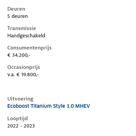
Deuren
5 deuren
Transmissie
Handgeschakeld
Consumentenprijs
€ 34.200,-
Occasionprijs
v.a. € 19.800,-
Uitvoering
Ecoboost Titanium Style 1.0 MHEV
Ford Focus iv-1e-facelift, 1.0 mhev, 92 kW, Benzine, 
Looptijd
2022 - 2023