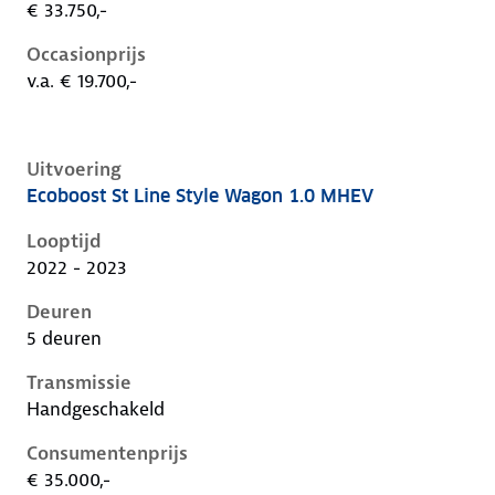
€ 33.750,-
Occasionprijs
v.a. € 19.700,-
Uitvoering
Ecoboost St Line Style Wagon 1.0 MHEV
Ford Focus iv-1e-facelift, wagon 1.0 mhev, 92 kW, Be
Looptijd
2022 - 2023
Deuren
5 deuren
Transmissie
Handgeschakeld
Consumentenprijs
€ 35.000,-