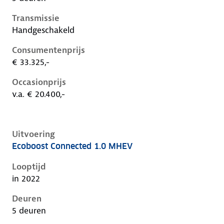
Transmissie
Handgeschakeld
Consumentenprijs
€ 33.325,-
Occasionprijs
v.a. € 20.400,-
Uitvoering
Ecoboost Connected 1.0 MHEV
Ford Focus iv-1e-facelift, 1.0 mhev, 92 kW, Benzine, 
Looptijd
in 2022
Deuren
5 deuren