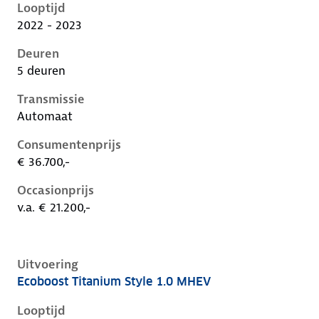
Looptijd
2022 - 2023
Deuren
5 deuren
Transmissie
Automaat
Consumentenprijs
€ 36.700,-
Occasionprijs
v.a. € 21.200,-
Uitvoering
Ecoboost Titanium Style 1.0 MHEV
Ford Focus iv-1e-facelift, 1.0 mhev, 92 kW, Benzine, 
Looptijd