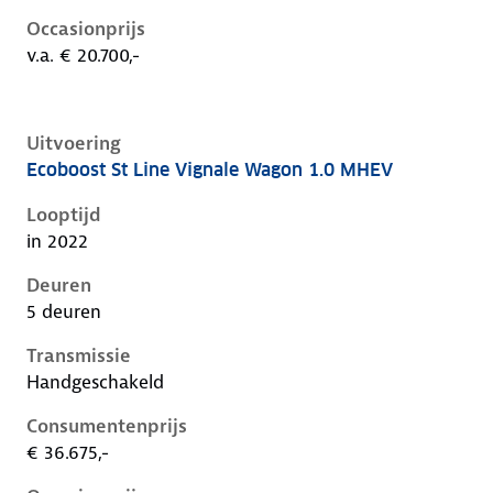
Occasionprijs
v.a. € 20.700,-
Uitvoering
Ecoboost St Line Vignale Wagon 1.0 MHEV
Ford Focus iv-1e-facelift, wagon 1.0 mhev, 92 kW, Be
Looptijd
in 2022
Deuren
5 deuren
Transmissie
Handgeschakeld
Consumentenprijs
€ 36.675,-