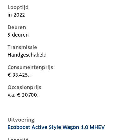
Looptijd
in 2022
Deuren
5 deuren
Transmissie
Handgeschakeld
Consumentenprijs
€ 33.425,-
Occasionprijs
v.a. € 20.700,-
Uitvoering
Ecoboost Active Style Wagon 1.0 MHEV
Ford Focus iv-1e-facelift, wagon 1.0 mhev, 92 kW, Be