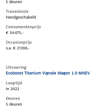
5 deuren
Transmissie
Handgeschakeld
Consumentenprijs
€ 34.475,-
Occasionprijs
v.a. € 21.100,-
Uitvoering
Ecoboost Titanium Vignale Wagon 1.0 MHEV
Ford Focus iv-1e-facelift, wagon 1.0 mhev, 92 kW, Be
Looptijd
in 2022
Deuren
5 deuren