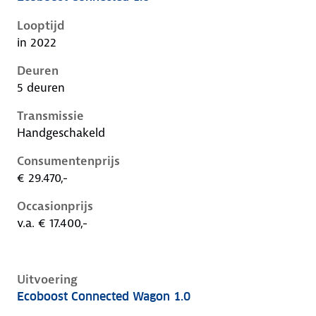
Ford Focus iv-1e-facelift, 1.0, 74 kW, Benzine, 5 deur
Looptijd
in 2022
Deuren
5 deuren
Transmissie
Handgeschakeld
Consumentenprijs
€ 29.470,-
Occasionprijs
v.a. € 17.400,-
Uitvoering
Ecoboost Connected Wagon 1.0
Ford Focus iv-1e-facelift, wagon 1.0, 74 kW, Benzine,