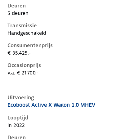
Deuren
5 deuren
Transmissie
Handgeschakeld
Consumentenprijs
€ 35.425,-
Occasionprijs
v.a. € 21.700,-
Uitvoering
Ecoboost Active X Wagon 1.0 MHEV
Ford Focus iv-1e-facelift, wagon 1.0 mhev, 92 kW, Be
Looptijd
in 2022
Deuren