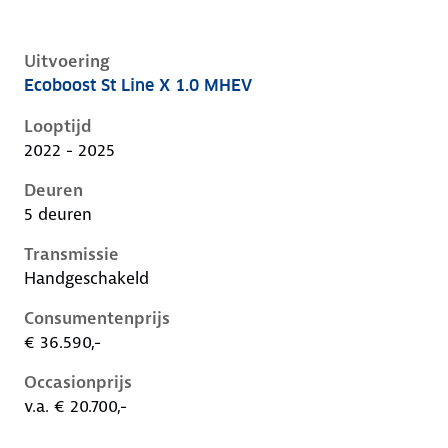
Uitvoering
Ecoboost St Line X 1.0 MHEV
Ford Focus iv-1e-facelift, 1.0 mhev, 92 kW, Benzine, 
Looptijd
2022 - 2025
Deuren
5 deuren
Transmissie
Handgeschakeld
Consumentenprijs
€ 36.590,-
Occasionprijs
v.a. € 20.700,-