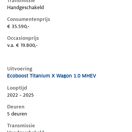
Transmissie
Handgeschakeld
Consumentenprijs
€ 35.590,-
Occasionprijs
v.a. € 19.800,-
Uitvoering
Ecoboost Titanium X Wagon 1.0 MHEV
Ford Focus iv-1e-facelift, wagon 1.0 mhev, 92 kW, Be
Looptijd
2022 - 2025
Deuren
5 deuren
Transmissie