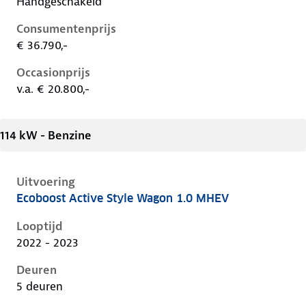
Handgeschakeld
Consumentenprijs
€ 36.790,-
Occasionprijs
v.a. € 20.800,-
114 kW - Benzine
Uitvoering
Ecoboost Active Style Wagon 1.0 MHEV
Ford Focus iv-1e-facelift, wagon 1.0 mhev, 114 kW, B
Looptijd
2022 - 2023
Deuren
5 deuren