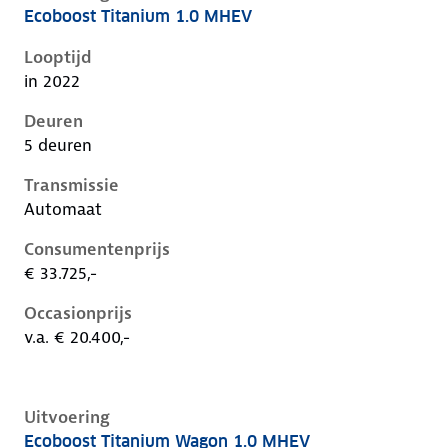
Ecoboost Titanium 1.0 MHEV
Ford Focus iv-1e-facelift, 1.0 mhev, 92 kW, Benzine, 
Looptijd
in 2022
Deuren
5 deuren
Transmissie
Automaat
Consumentenprijs
€ 33.725,-
Occasionprijs
v.a. € 20.400,-
Uitvoering
Ecoboost Titanium Wagon 1.0 MHEV