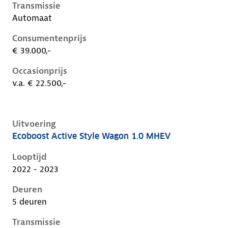
Transmissie
Automaat
Consumentenprijs
€ 39.000,-
Occasionprijs
v.a. € 22.500,-
Uitvoering
Ecoboost Active Style Wagon 1.0 MHEV
Ford Focus iv-1e-facelift, wagon 1.0 mhev, 114 kW, B
Looptijd
2022 - 2023
Deuren
5 deuren
Transmissie