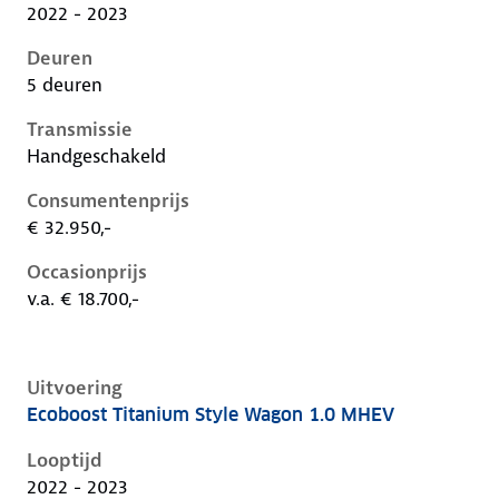
2022 - 2023
Deuren
5 deuren
Transmissie
Handgeschakeld
Consumentenprijs
€ 32.950,-
Occasionprijs
v.a. € 18.700,-
Uitvoering
Ecoboost Titanium Style Wagon 1.0 MHEV
Ford Focus iv-1e-facelift, wagon 1.0 mhev, 92 kW, Be
Looptijd
2022 - 2023