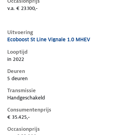
Occasionprijs
v.a. € 23.100,-
Uitvoering
Ecoboost St Line Vignale 1.0 MHEV
Ford Focus iv-1e-facelift, 1.0 mhev, 92 kW, Benzine, 
Looptijd
in 2022
Deuren
5 deuren
Transmissie
Handgeschakeld
Consumentenprijs
€ 35.425,-
Occasionprijs