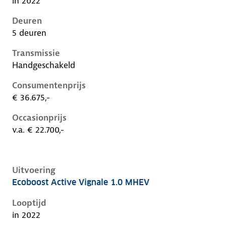
in 2022
Deuren
5 deuren
Transmissie
Handgeschakeld
Consumentenprijs
€ 36.675,-
Occasionprijs
v.a. € 22.700,-
Uitvoering
Ecoboost Active Vignale 1.0 MHEV
Ford Focus iv-1e-facelift, 1.0 mhev, 92 kW, Benzine, 
Looptijd
in 2022