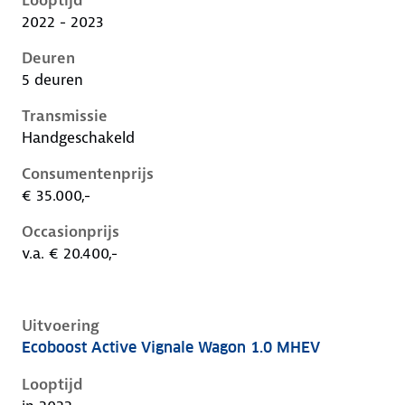
Looptijd
2022 - 2023
Deuren
5 deuren
Transmissie
Handgeschakeld
Consumentenprijs
€ 35.000,-
Occasionprijs
v.a. € 20.400,-
Uitvoering
Ecoboost Active Vignale Wagon 1.0 MHEV
Ford Focus iv-1e-facelift, wagon 1.0 mhev, 92 kW, Be
Looptijd