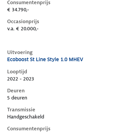
Consumentenprijs
€ 34.790,-
Occasionprijs
v.a. € 20.000,-
Uitvoering
Ecoboost St Line Style 1.0 MHEV
Ford Focus iv-1e-facelift, 1.0 mhev, 92 kW, Benzine, 
Looptijd
2022 - 2023
Deuren
5 deuren
Transmissie
Handgeschakeld
Consumentenprijs