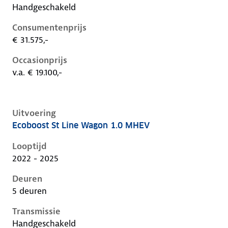
Handgeschakeld
Consumentenprijs
€ 31.575,-
Occasionprijs
v.a. € 19.100,-
Uitvoering
Ecoboost St Line Wagon 1.0 MHEV
Ford Focus iv-1e-facelift, wagon 1.0 mhev, 92 kW, Be
Looptijd
2022 - 2025
Deuren
5 deuren
Transmissie
Handgeschakeld