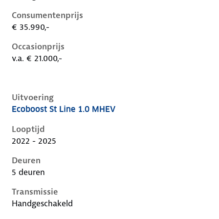
Consumentenprijs
€ 35.990,-
Occasionprijs
v.a. € 21.000,-
Uitvoering
Ecoboost St Line 1.0 MHEV
Ford Focus iv-1e-facelift, 1.0 mhev, 92 kW, Benzine, 
Looptijd
2022 - 2025
Deuren
5 deuren
Transmissie
Handgeschakeld