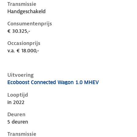
Transmissie
Handgeschakeld
Consumentenprijs
€ 30.325,-
Occasionprijs
v.a. € 18.000,-
Uitvoering
Ecoboost Connected Wagon 1.0 MHEV
Ford Focus iv-1e-facelift, wagon 1.0 mhev, 92 kW, Be
Looptijd
in 2022
Deuren
5 deuren
Transmissie