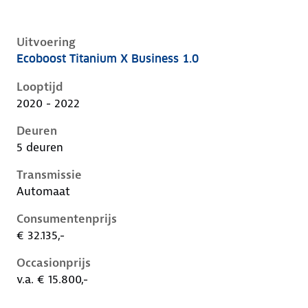
Uitvoering
Ecoboost Titanium X Business 1.0
Ford Focus iv, 1.0, 92 kW, Benzine, 5 deuren
Looptijd
2020 - 2022
Deuren
5 deuren
Transmissie
Automaat
Consumentenprijs
€ 32.135,-
Occasionprijs
v.a. € 15.800,-