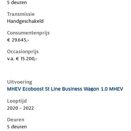
5 deuren
Transmissie
Handgeschakeld
Consumentenprijs
€ 29.645,-
Occasionprijs
v.a. € 15.200,-
Uitvoering
MHEV Ecoboost St Line Business Wagon 1.0 MHEV
Ford Focus iv, wagon 1.0 mhev, 92 kW, Benzine, 5 de
Looptijd
2020 - 2022
Deuren
5 deuren