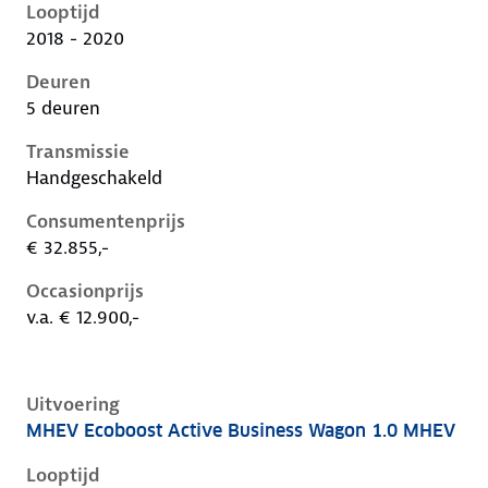
Looptijd
2018 - 2020
Deuren
5 deuren
Transmissie
Handgeschakeld
Consumentenprijs
€ 32.855,-
Occasionprijs
v.a. € 12.900,-
Uitvoering
MHEV Ecoboost Active Business Wagon 1.0 MHEV
Ford Focus iv, wagon 1.0 mhev, 92 kW, Benzine, 5 de
Looptijd