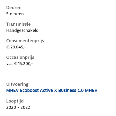
Deuren
5 deuren
Transmissie
Handgeschakeld
Consumentenprijs
€ 29.645,-
Occasionprijs
v.a. € 15.200,-
Uitvoering
MHEV Ecoboost Active X Business 1.0 MHEV
Ford Focus iv, 1.0 mhev, 92 kW, Benzine, 5 deuren
Looptijd
2020 - 2022