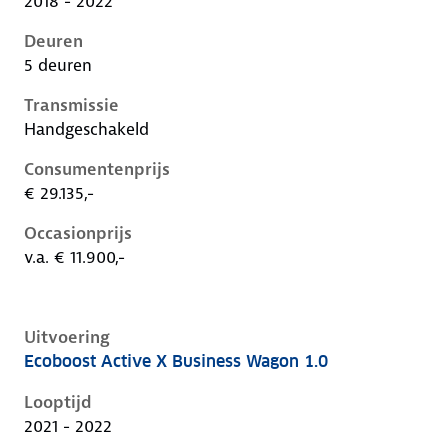
2018 - 2022
Deuren
5 deuren
Transmissie
Handgeschakeld
Consumentenprijs
€ 29.135,-
Occasionprijs
v.a. € 11.900,-
Uitvoering
Ecoboost Active X Business Wagon 1.0
Ford Focus iv, wagon 1.0, 92 kW, Benzine, 5 deuren
Looptijd
2021 - 2022