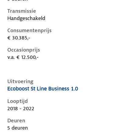
Transmissie
Handgeschakeld
Consumentenprijs
€ 30.385,-
Occasionprijs
v.a. € 12.500,-
Uitvoering
Ecoboost St Line Business 1.0
Ford Focus iv, 1.0, 92 kW, Benzine, 5 deuren
Looptijd
2018 - 2022
Deuren
5 deuren