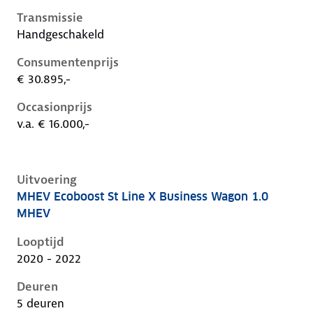
Transmissie
Handgeschakeld
Consumentenprijs
€ 30.895,-
Occasionprijs
v.a. € 16.000,-
Uitvoering
MHEV Ecoboost St Line X Business Wagon 1.0
Ford Focus iv, wagon 1.0 mhev, 92 kW, Benzine, 5 de
MHEV
Looptijd
2020 - 2022
Deuren
5 deuren