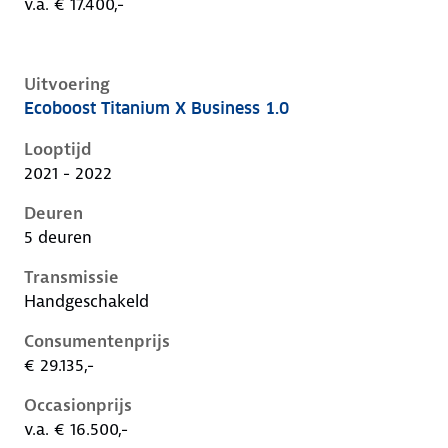
v.a. € 17.400,-
Uitvoering
Ecoboost Titanium X Business 1.0
Ford Focus iv, 1.0, 92 kW, Benzine, 5 deuren
Looptijd
2021 - 2022
Deuren
5 deuren
Transmissie
Handgeschakeld
Consumentenprijs
€ 29.135,-
Occasionprijs
v.a. € 16.500,-