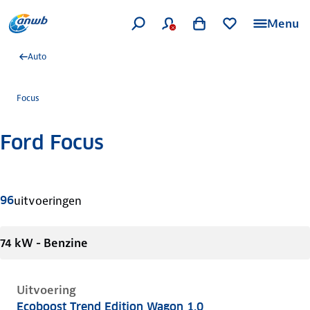
Menu
Auto
Focus
Ford Focus
Meer informatie
96
uitvoeringen
74 kW - Benzine
Uitvoering
Ecoboost Trend Edition Wagon 1.0