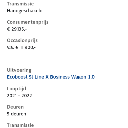
Transmissie
Handgeschakeld
Consumentenprijs
€ 29.135,-
Occasionprijs
v.a. € 11.900,-
Uitvoering
Ecoboost St Line X Business Wagon 1.0
Ford Focus iv, wagon 1.0, 92 kW, Benzine, 5 deuren
Looptijd
2021 - 2022
Deuren
5 deuren
Transmissie