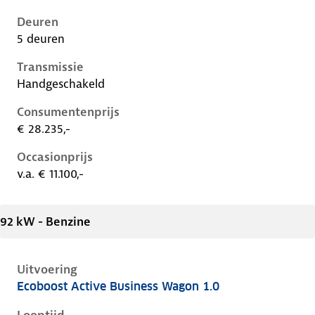
Deuren
5 deuren
Transmissie
Handgeschakeld
Consumentenprijs
€ 28.235,-
Occasionprijs
v.a. € 11.100,-
92 kW - Benzine
Uitvoering
Ecoboost Active Business Wagon 1.0
Ford Focus iv, wagon 1.0, 92 kW, Benzine, 5 deuren