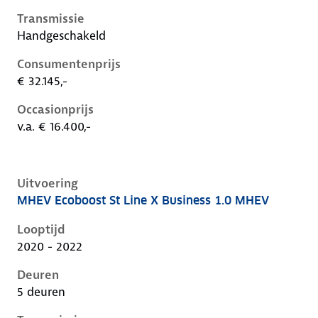
Transmissie
Handgeschakeld
Consumentenprijs
€ 32.145,-
Occasionprijs
v.a. € 16.400,-
Uitvoering
MHEV Ecoboost St Line X Business 1.0 MHEV
Ford Focus iv, 1.0 mhev, 92 kW, Benzine, 5 deuren
Looptijd
2020 - 2022
Deuren
5 deuren