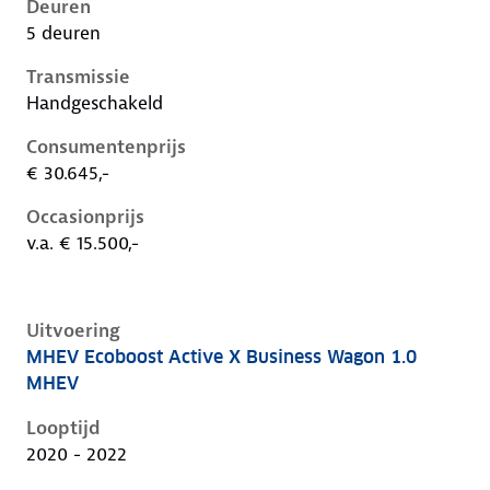
Deuren
5 deuren
Transmissie
Handgeschakeld
Consumentenprijs
€ 30.645,-
Occasionprijs
v.a. € 15.500,-
Uitvoering
MHEV Ecoboost Active X Business Wagon 1.0
Ford Focus iv, wagon 1.0 mhev, 92 kW, Benzine, 5 de
MHEV
Looptijd
2020 - 2022