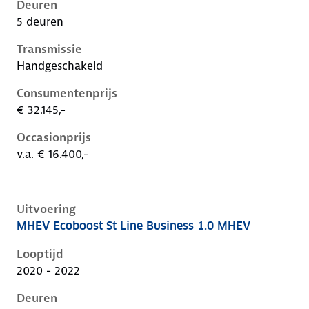
Deuren
5 deuren
Transmissie
Handgeschakeld
Consumentenprijs
€ 32.145,-
Occasionprijs
v.a. € 16.400,-
Uitvoering
MHEV Ecoboost St Line Business 1.0 MHEV
Ford Focus iv, 1.0 mhev, 92 kW, Benzine, 5 deuren
Looptijd
2020 - 2022
Deuren