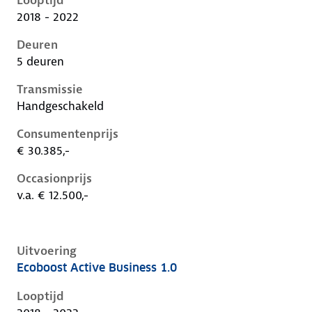
Looptijd
2018 - 2022
Deuren
5 deuren
Transmissie
Handgeschakeld
Consumentenprijs
€ 30.385,-
Occasionprijs
v.a. € 12.500,-
Uitvoering
Ecoboost Active Business 1.0
Ford Focus iv, 1.0, 92 kW, Benzine, 5 deuren
Looptijd