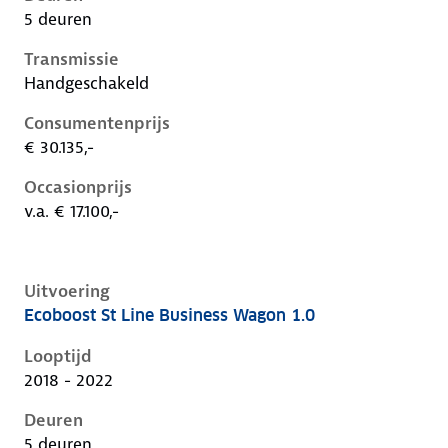
5 deuren
Transmissie
Handgeschakeld
Consumentenprijs
€ 30.135,-
Occasionprijs
v.a. € 17.100,-
Uitvoering
Ecoboost St Line Business Wagon 1.0
Ford Focus iv, wagon 1.0, 92 kW, Benzine, 5 deuren
Looptijd
2018 - 2022
Deuren
5 deuren