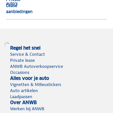
nog
auto's
Lease
het
aanbiedingen
meeste
terug
Regel het snel
Service & Contact
Private lease
ANWB Autoverkoopservice
Occasions
Alles voor je auto
Vignetten & Milieustickers
Auto artikelen
Laadpassen
Over ANWB
Werken bij ANWB