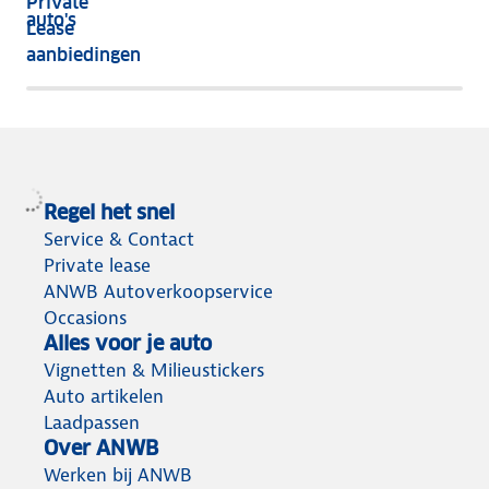
Private
nog
auto's
Lease
het
aanbiedingen
meeste
terug
Regel het snel
Service & Contact
Private lease
ANWB Autoverkoopservice
Occasions
Alles voor je auto
Vignetten & Milieustickers
Auto artikelen
Laadpassen
Over ANWB
Werken bij ANWB