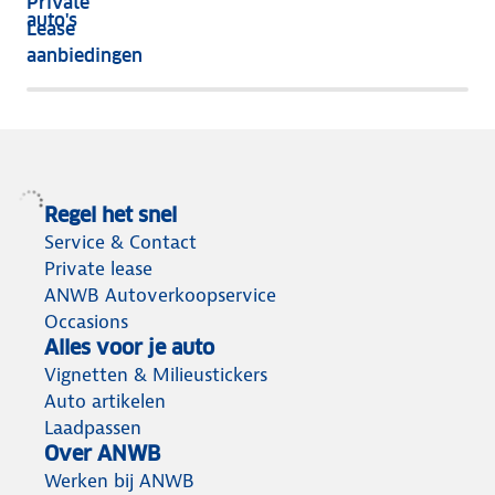
Private
nog
auto's
Lease
het
aanbiedingen
meeste
terug
Regel het snel
Service & Contact
Private lease
ANWB Autoverkoopservice
Occasions
Alles voor je auto
Vignetten & Milieustickers
Auto artikelen
Laadpassen
Over ANWB
Werken bij ANWB