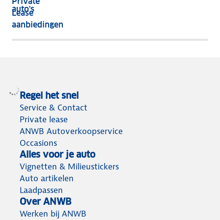
Private
nog
auto's
Lease
het
aanbiedingen
meeste
terug
Regel het snel
Service & Contact
Private lease
ANWB Autoverkoopservice
Occasions
Alles voor je auto
Vignetten & Milieustickers
Auto artikelen
Laadpassen
Over ANWB
Werken bij ANWB