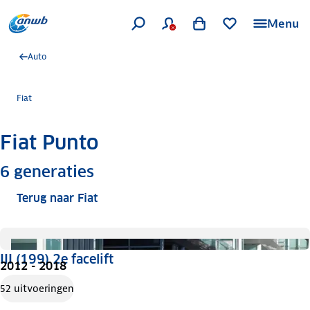
Menu
Auto
Fiat
Fiat Punto
Meer informatie
6
generaties
Terug naar Fiat
III (199) 2e facelift
2012 - 2018
52 uitvoeringen