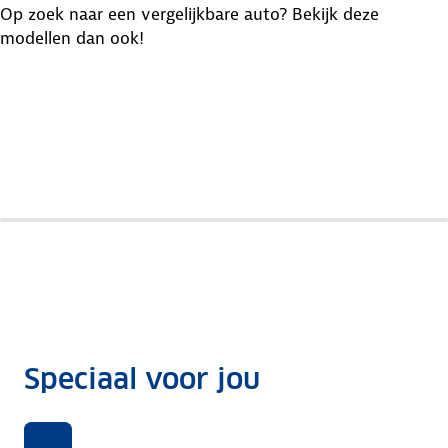
Op zoek naar een vergelijkbare auto? Bekijk deze
modellen dan ook!
Hyundai
Kia
Mitsubishi
I10
Picanto
Space Star
Speciaal voor jou