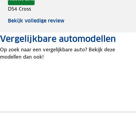
DS4 Cross
Bekijk volledige review
Vergelijkbare automodellen
Op zoek naar een vergelijkbare auto? Bekijk deze
modellen dan ook!
Ds
Peugeot
Opel
No
408
Astra
4