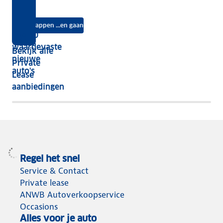
kies
jouw
Lease?
je
je?
auto
na
Instappen ...en gaan
je
Top 10
vijf
écht
waardevaste
Bekijk alle
jaar
nieuwe
Private
nog
auto's
Lease
het
aanbiedingen
meeste
terug
Regel het snel
Service & Contact
Private lease
ANWB Autoverkoopservice
Occasions
Alles voor je auto