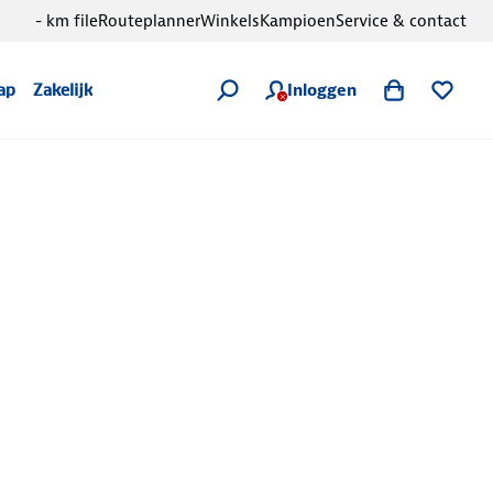
- km file
Routeplanner
Winkels
Kampioen
Service & contact
Inloggen
ap
Zakelijk