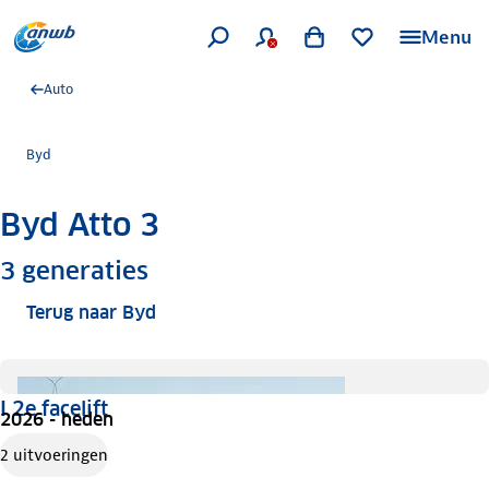
Menu
Auto
Byd
Byd Atto 3
Meer informatie
3
generaties
Terug naar Byd
I 2e facelift
2026 - heden
2 uitvoeringen