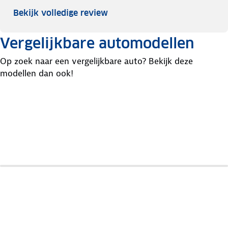
Bekijk volledige review
Vergelijkbare automodellen
Op zoek naar een vergelijkbare auto? Bekijk deze
modellen dan ook!
Mercedes
BMW
Gla-
Seat
X1
Klasse
Ateca