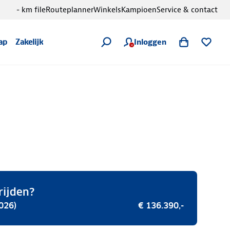
- km file
Routeplanner
Winkels
Kampioen
Service & contact
Inloggen
ap
Zakelijk
rijden?
026)
€ 136.390,-