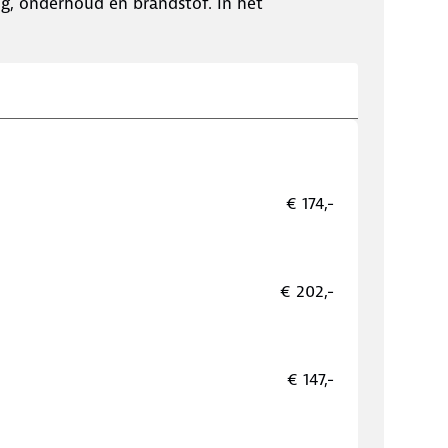
ing, onderhoud en brandstof. In het
€ 174,-
€ 202,-
€ 147,-