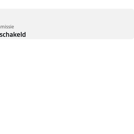
smissie
schakeld