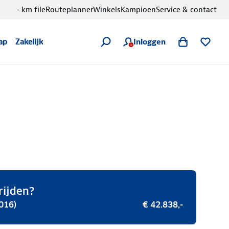
- km file
Routeplanner
Winkels
Kampioen
Service & contact
Inloggen
ap
Zakelijk
rijden?
016)
€ 42.838,-