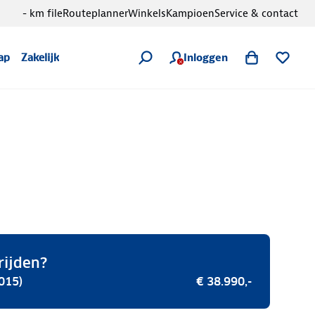
- km file
Routeplanner
Winkels
Kampioen
Service & contact
Inloggen
ap
Zakelijk
rijden?
015)
€ 38.990,-