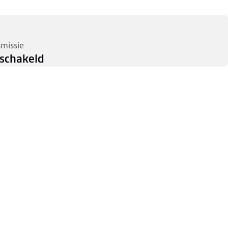
smissie
schakeld