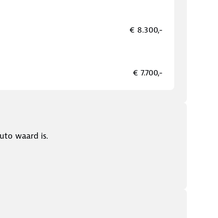
€ 8.300,-
€ 7.700,-
uto waard is.