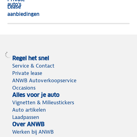
nog
auto's
Lease
het
aanbiedingen
meeste
terug
Regel het snel
Service & Contact
Private lease
ANWB Autoverkoopservice
Occasions
Alles voor je auto
Vignetten & Milieustickers
Auto artikelen
Laadpassen
Over ANWB
Werken bij ANWB